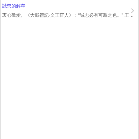
誠忠的解釋
衷心敬愛。《大戴禮記·文王官人》：“誠忠必有可親之色。” 王聘珍 解詁：“忠，...