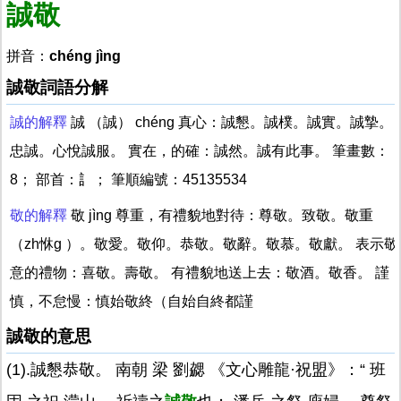
誠敬
拼音：
chéng jìng
誠敬詞語分解
誠的解釋
誠 （誠） chéng 真心：誠懇。誠樸。誠實。誠摯。
忠誠。心悅誠服。 實在，的確：誠然。誠有此事。 筆畫數：
8； 部首：訁； 筆順編號：45135534
敬的解釋
敬 jìng 尊重，有禮貌地對待：尊敬。致敬。敬重
（zh恘g ）。敬愛。敬仰。恭敬。敬辭。敬慕。敬獻。 表示敬
意的禮物：喜敬。壽敬。 有禮貌地送上去：敬酒。敬香。 謹
慎，不怠慢：慎始敬終（自始自終都謹
誠敬的意思
(1).誠懇恭敬。 南朝 梁 劉勰 《文心雕龍·祝盟》：“ 班