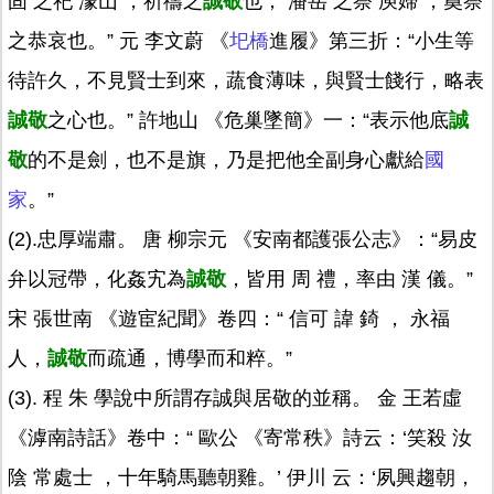
固 之祀 濛山 ，祈禱之
誠敬
也； 潘岳 之祭 庾婦 ，奠祭
之恭哀也。” 元 李文蔚 《
圯橋
進履》第三折：“小生等
待許久，不見賢士到來，蔬食薄味，與賢士餞行，略表
誠敬
之心也。” 許地山 《危巢墜簡》一：“表示他底
誠
敬
的不是劍，也不是旗，乃是把他全副身心獻給
國
家
。”
(2).忠厚端肅。 唐 柳宗元 《安南都護張公志》：“易皮
弁以冠帶，化姦宄為
誠敬
，皆用 周 禮，率由 漢 儀。”
宋 張世南 《遊宦紀聞》卷四：“ 信可 諱 錡 ， 永福
人，
誠敬
而疏通，博學而和粹。”
(3). 程 朱 學說中所謂存誠與居敬的並稱。 金 王若虛
《滹南詩話》卷中：“ 歐公 《寄常秩》詩云：‘笑殺 汝
陰 常處士 ，十年騎馬聽朝雞。’ 伊川 云：‘夙興趨朝，