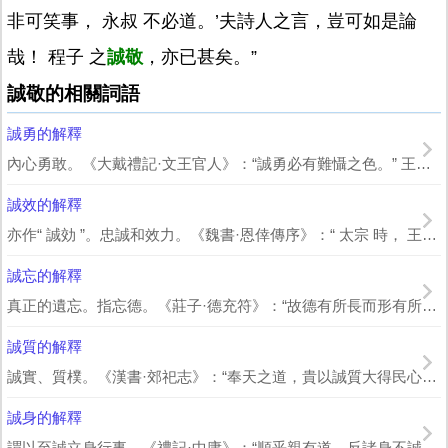
非可笑事， 永叔 不必道。’夫詩人之言，豈可如是論
哉！ 程子 之
誠敬
，亦已甚矣。”
誠敬的相關詞語
誠勇的解釋
內心勇敢。《大戴禮記·文王官人》：“誠勇必有難懾之色。” 王聘珍 解詁：“《論...
誠效的解釋
亦作“ 誠効 ”。忠誠和效力。《魏書·恩倖傳序》：“ 太宗 時， 王車 之徒，...
誠忘的解釋
真正的遺忘。指忘德。《莊子·德充符》：“故德有所長而形有所忘，人不忘其所忘而忘...
誠質的解釋
誠實、質樸。《漢書·郊祀志》：“奉天之道，貴以誠質大得民心也。”《隋書·禮儀...
誠身的解釋
謂以至誠立身行事。《禮記·中庸》：“順乎親有道，反諸身不誠，不順乎親矣；誠身有...