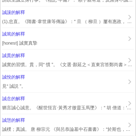
誠讜的解釋
(1).忠直。《隋書·韋世康等傳論》：“ 旦 （ 柳旦 ）屢有惠政， 肅 （ ...
誠篤的解釋
[honest] 誠實真摯
誠貫的解釋
誠實的習慣。貫，同“ 慣 ”。《文選·顏延之＜直東宮答鄭尚書＞詩》：“知言有誠...
誠悅的解釋
見“ 誠説 ”。
誠念的解釋
猶言誠心誠意。《醒世恆言·黃秀才徼靈玉馬墜》：“ 胡 僧道：‘汝誠念皈我，但尚...
誠愨的解釋
誠樸；真誠。 唐 柳宗元 《與呂恭論墓中石書書》：“於斯也，慮善善之過而莫之省，...