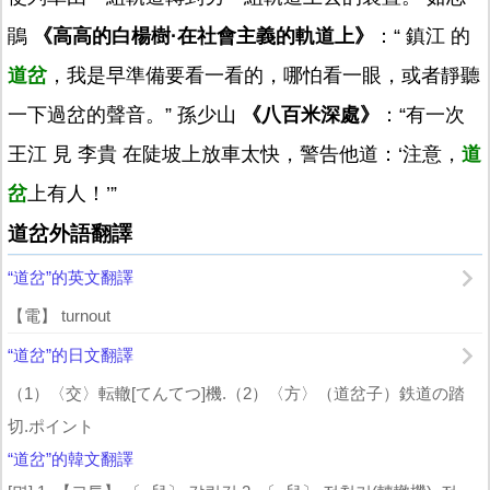
鵑
《高高的白楊樹·在社會主義的軌道上》
：“ 鎮江 的
道岔
，我是早準備要看一看的，哪怕看一眼，或者靜聽
一下過岔的聲音。” 孫少山
《八百米深處》
：“有一次
王江 見 李貴 在陡坡上放車太快，警告他道：‘注意，
道
岔
上有人！’”
道岔外語翻譯
“道岔”的英文翻譯
【電】 turnout
“道岔”的日文翻譯
（1）〈交〉転轍[てんてつ]機.（2）〈方〉（道岔子）鉄道の踏
切.ポイント
“道岔”的韓文翻譯