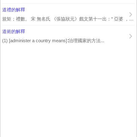
道禮的解釋
規矩；禮數。 宋 無名氏 《張協狀元》戲文第十一出：“ 亞婆 ，我有道禮。你只...
道術的解釋
(1) [administer a country means]∶治理國家的方法...