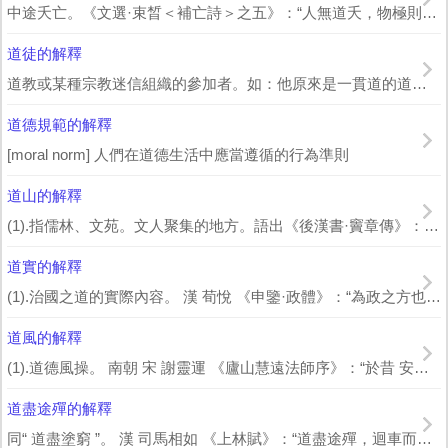
中途夭亡。《文選·束晳＜補亡詩＞之五》：“人無道夭，物極則長。” 李善 註：“...
道徒的解釋
道教或某種宗教迷信組織的參加者。如：他原來是一貫道的道徒，後來宣布退道了。
道德規範的解釋
[moral norm] 人們在道德生活中應當遵循的行為準則
道山的解釋
(1).指儒林、文苑。文人聚集的地方。語出《後漢書·竇章傳》：“是時學者稱 東...
道實的解釋
(1).治國之道的實際內容。 漢 荀悅 《申鑒·政體》：“為政之方也，惟修六...
道風的解釋
(1).道德風操。 南朝 宋 謝靈運 《廬山慧遠法師序》：“於昔 安公 ，道...
道盡途殫的解釋
同“ 道盡塗窮 ”。 漢 司馬相如 《上林賦》：“道盡途殫，迴車而還。”