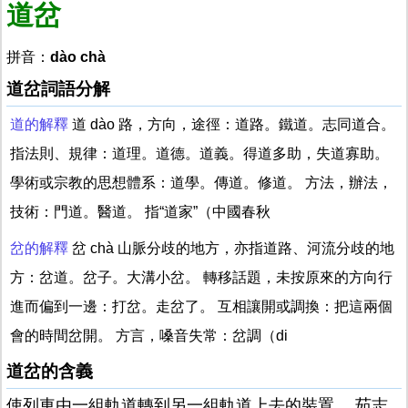
道岔
拼音：
dào chà
道岔詞語分解
道的解釋
道 dào 路，方向，途徑：道路。鐵道。志同道合。
指法則、規律：道理。道德。道義。得道多助，失道寡助。
學術或宗教的思想體系：道學。傳道。修道。 方法，辦法，
技術：門道。醫道。 指“道家”（中國春秋
岔的解釋
岔 chà 山脈分歧的地方，亦指道路、河流分歧的地
方：岔道。岔子。大溝小岔。 轉移話題，未按原來的方向行
進而偏到一邊：打岔。走岔了。 互相讓開或調換：把這兩個
會的時間岔開。 方言，嗓音失常：岔調（di
道岔的含義
使列車由一組軌道轉到另一組軌道上去的裝置。 茹志