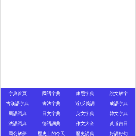
字典首頁
國語字典
康熙字典
說文解字
古漢語字典
書法字典
近/反義詞
成語字典
國語詞典
日文字典
英文字典
韓文字典
法語詞典
德語詞典
作文大全
黃道吉日
周公解夢
歷史上的今天
歷史詞典
好詞好句