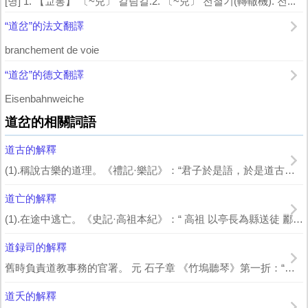
[명] 1. 【교통】 〔~兒〕 갈림길.2. 〔~兒〕 전철기(轉轍機). 전...
“道岔”的法文翻譯
branchement de voie
“道岔”的德文翻譯
Eisenbahnweiche
道岔的相關詞語
道古的解釋
(1).稱說古樂的道理。《禮記·樂記》：“君子於是語，於是道古，修身及家，平均...
道亡的解釋
(1).在途中逃亡。《史記·高祖本紀》：“ 高祖 以亭長為縣送徒 酈山 ，徒多...
道録司的解釋
舊時負責道教事務的官署。 元 石子章 《竹塢聽琴》第一折：“兀那秀才，你是那裡...
道夭的解釋