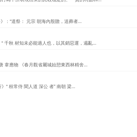
》：“道祭： 元宗 朝海內殷贍，送葬者...
 千秋 材知未必能過人也，以其銷惡運，遏亂...
唐 韋應物 《春月觀省屬城始憩東西林精舍...
桓常侍 聞人道 深公 者” 南朝 梁...