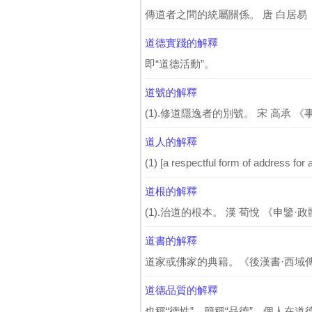
傳道者之間的統屬關係。 唐 白居易 《傳
道德實踐的解釋
即“道德活動”。
道號的解釋
(1).修道隱逸者的別號。 宋 高承 《事
道人的解釋
(1) [a respectful form of address for a 
道根的解釋
(1).治道的根本。 漢 荀悅 《申鑒·
道書的解釋
道家或佛家的典籍。《後漢書·西域傳
道德品質的解釋
也稱“德性”，簡稱“品德”。個人在道