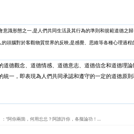
ethics]∶社會意識形態之一,是人們共同生活及其行為的準則和規範道德之歸
usness]∶人的頭腦對於客觀物質世界的反映,是感覺、思維等各種心理過程
的道德觀念、道德情感、道德意志、道德信念和道德理論
的統一，即表現為人們共同承認和遵守的一定的道德原則
：“阿你兩箇，何用忩忩？阿誰許你，各擬論功！...