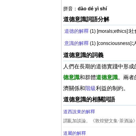
拼音：
dào dé yì shí
道德意識詞語分解
道德的解釋
(1) [morals;
意識的解釋
(1) [conscio
道德意識的詞義
人們在長期的道德實踐中形成
德意識
和群體
道德意識
。兩者
濟關係和
階級
利益的制約。
道德意識的相關詞語
道西說東的解釋
謂亂加談論。《敦煌變文集·茶酒論》
道屬的解釋