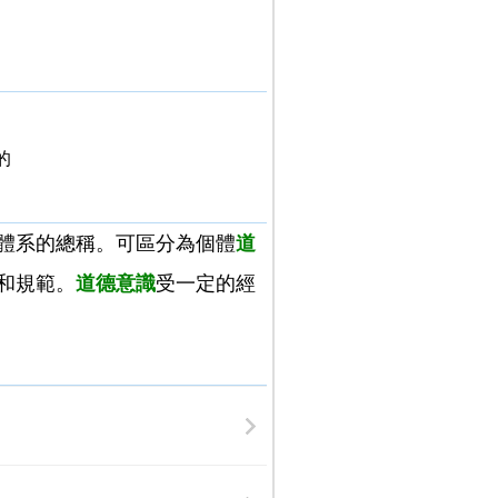
的
體系的總稱。可區分為個體
道
和規範。
道德意識
受一定的經