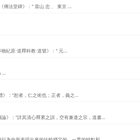
法堂碑》：“ 當山 忠 、 東京 ...
物紀原·道釋科教·道號》：“ 元...
...
政體》：“恕者，仁之術也；正者，義之...
論》：“詳其清心釋累之訓，空有兼遣之宗，道書...
德行為中所表現出來的比較穩定的、一貫的特點和...