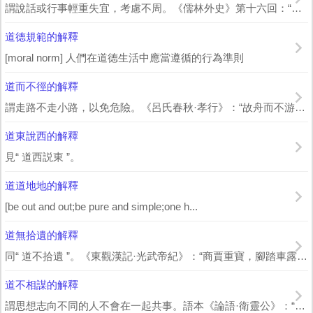
謂說話或行事輕重失宜，考慮不周。《儒林外史》第十六回：“你哥又沒中用，説了幾句道...
道德規範的解釋
[moral norm] 人們在道德生活中應當遵循的行為準則
道而不徑的解釋
謂走路不走小路，以免危險。《呂氏春秋·孝行》：“故舟而不游，道而不徑，能全支體...
道東說西的解釋
見“ 道西説東 ”。
道道地地的解釋
[be out and out;be pure and simple;one h...
道無拾遺的解釋
同“ 道不拾遺 ”。《東觀漢記·光武帝紀》：“商賈重寶，腳踏車露宿，牛馬放牧，道...
道不相謀的解釋
謂思想志向不同的人不會在一起共事。語本《論語·衛靈公》：“子曰：‘道不同，不相...