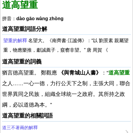
道高望重
拼音：
dào gāo wàng zhòng
道高望重詞語分解
望重的解釋
名望大。《南齊書·江謐傳》：“以 劉景素 親屬望
重，物應樂推，獻誠薦子，窺窬非望。” 唐 周賀 《
道高望重的詞義
猶言德高望重。 鄭觀應
《與青城山人書》
：“
道高望重
之人……一心一德，力行公天下之制，主張大同，聯合
世界異同之民族，組織全球統一之政府。其所持之政
綱，必以道德為本。”
道高望重的相關詞語
道三不著兩的解釋