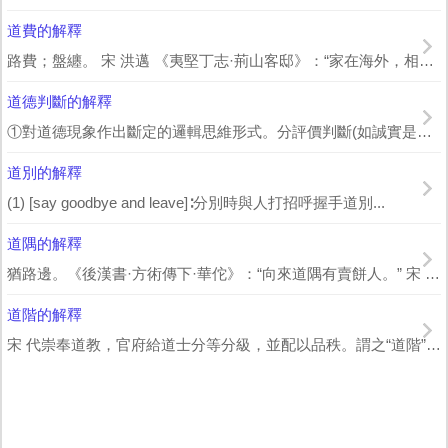
道費的解釋
路費；盤纏。 宋 洪邁 《夷堅丁志·荊山客邸》：“家在海外，相去五千里，僅有...
道德判斷的解釋
①對道德現象作出斷定的邏輯思維形式。分評價判斷(如誠實是一種美德)、規範判斷(如...
道別的解釋
(1) [say goodbye and leave]∶分別時與人打招呼握手道別...
道隅的解釋
猶路邊。《後漢書·方術傳下·華佗》：“向來道隅有賣餅人。” 宋 王庭珪 《...
道階的解釋
宋 代崇奉道教，官府給道士分等分級，並配以品秩。謂之“道階”。《宣和遺事》前集：...