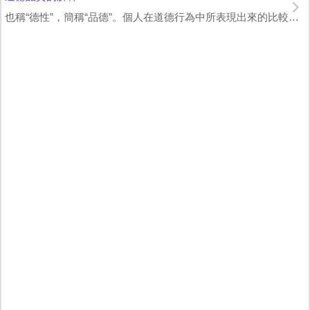
也稱“德性”，簡稱“品德”。個人在道德行為中所表現出來的比較穩定的、一貫的特點和...