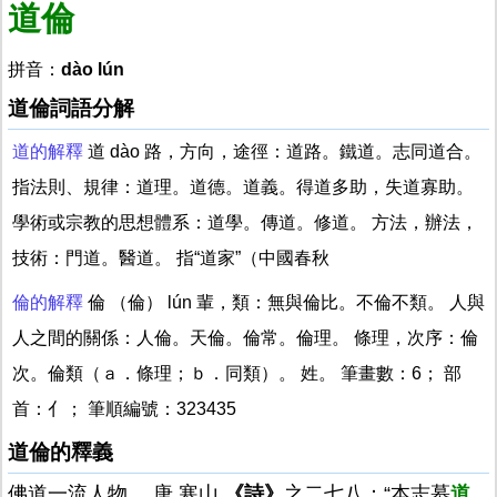
道倫
拼音：
dào lún
道倫詞語分解
道的解釋
道 dào 路，方向，途徑：道路。鐵道。志同道合。
指法則、規律：道理。道德。道義。得道多助，失道寡助。
學術或宗教的思想體系：道學。傳道。修道。 方法，辦法，
技術：門道。醫道。 指“道家”（中國春秋
倫的解釋
倫 （倫） lún 輩，類：無與倫比。不倫不類。 人與
人之間的關係：人倫。天倫。倫常。倫理。 條理，次序：倫
次。倫類（ａ．條理；ｂ．同類）。 姓。 筆畫數：6； 部
首：亻； 筆順編號：323435
道倫的釋義
佛道一流人物。 唐 寒山
《詩》
之二七八：“本志慕
道