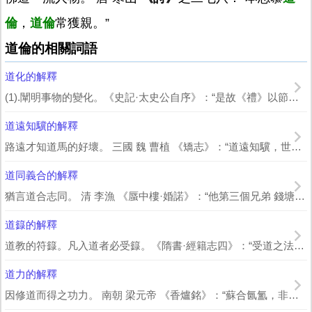
倫
，
道倫
常獲親。”
道倫的相關詞語
道化的解釋
(1).闡明事物的變化。《史記·太史公自序》：“是故《禮》以節人，《樂》以發和...
道遠知驥的解釋
路遠才知道馬的好壞。 三國 魏 曹植 《矯志》：“道遠知驥，世偽知賢。”
道同義合的解釋
猶言道合志同。 清 李漁 《蜃中樓·婚諾》：“他第三個兄弟 錢塘君 與我道同...
道籙的解釋
道教的符籙。凡入道者必受籙。《隋書·經籍志四》：“受道之法，初受《五千文籙》，...
道力的解釋
因修道而得之功力。 南朝 梁元帝 《香爐銘》：“蘇合氤氳，非煙若雲，時穠更薄，...