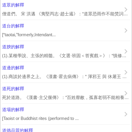
道眾的解釋
僧道們。 宋 洪邁 《夷堅丙志·趙士遏》：“道眾恐雨作不能焚詞，既而至五鼓，...
道台的解釋
[“taotai,”formerly,Intendant...
道腴的解釋
(1).某種學說、主張的精髓。《文選·班固＜答賓戲＞》：“慎修所志，守爾天符，...
道邊的解釋
(1).商談於邊界之上。《漢書·霍去病傳》：“ 渾邪王 與 休屠王 等謀欲降 ...
道死的解釋
死於道路。《漢書·主父偃傳》：“百姓靡敝，孤寡老弱不能相養，道死者相望，蓋天下...
道場的解釋
[Taoist or Buddhist rites (performed to ...
道德品質的解釋