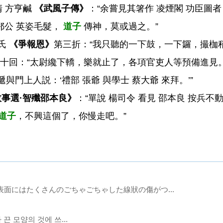
清 方亨鹹
《武風子傳》
：“余嘗見其箸作 凌煙閣 功臣圖
鄂公 英姿毛髮，
道子
傳神，莫或過之。”
名氏
《爭報恩》
第三折：“我只聽的一下鼓，一下鑼，撮枷
十回：“太尉纔下轎，樂就止了，各項官吏人等預備進見
門上人説：‘禮部 張爺 與學士 蔡大爺 來拜。’”
事選·智殲邵本良》
：“單說 楊司令 看見 邵本良 按兵
道子
，不興這個了，你慢走吧。”
表面にはたくさんのごちゃごちゃした線狀の傷がつ...
이나 끈 모양의 것에 쓰...