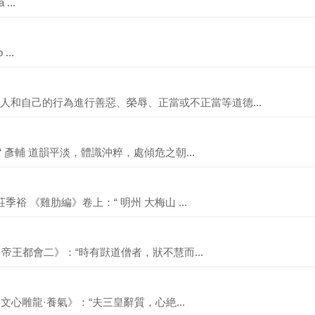
 ...
 ...
人和自己的行為進行善惡、榮辱、正當或不正當等道德...
“ 彥輔 道韻平淡，體識沖粹，處傾危之朝...
裕 《雞肋編》卷上：“ 明州 大梅山 ...
·帝王都會二》：“時有獃道僧者，狀不慧而...
文心雕龍·養氣》：“夫三皇辭質，心絶...