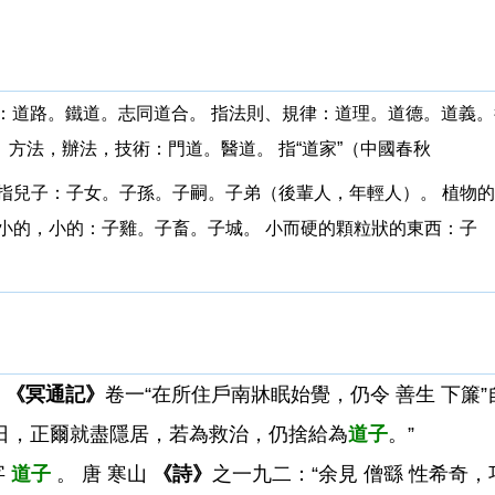
途徑：道路。鐵道。志同道合。 指法則、規律：道理。道德。道義
 方法，辦法，技術：門道。醫道。 指“道家”（中國春秋
現專指兒子：子女。子孫。子嗣。子弟（後輩人，年輕人）。 植物
幼小的，小的：子雞。子畜。子城。 小而硬的顆粒狀的東西：子
景
《冥通記》
卷一“在所住戶南牀眠始覺，仍令 善生 下簾”
餘日，正爾就盡隱居，若為救治，仍捨給為
道子
。”
字
道子
。 唐 寒山
《詩》
之一九二：“余見 僧繇 性希奇，