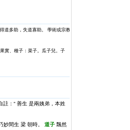
。得道多助，失道寡助。 學術或宗教
的果實、種子：菜子。瓜子兒。子
自註：“ 善生 是兩姨弟，本姓
巧妙間生 梁 朝時。
道子
飄然