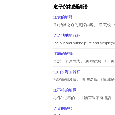
道子的相關詞語
道實的解釋
(1).治國之道的實際內容。 漢 荀悅 
道道地地的解釋
[be out and out;be pure and simple;on
道志的解釋
言志；表達情志。 唐 權德輿 《＜唐
道山學海的解釋
形容學識淵博。 明 無名氏 《鳴鳳記·
道不得的解釋
亦作“ 道不的 ”。1.猶言豈不有這
道賀的解釋