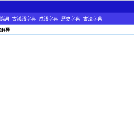
義詞
古漢語字典
成語字典
歷史字典
書法字典
的解釋