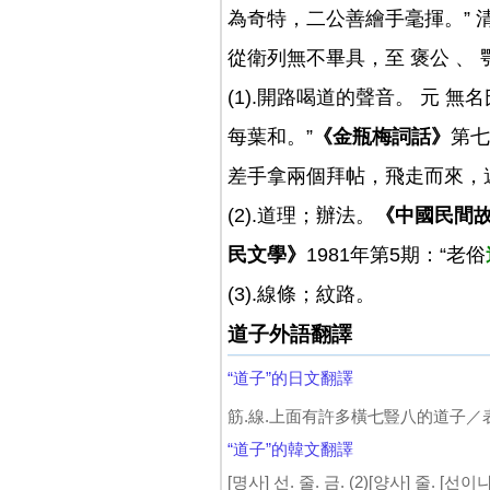
為奇特，二公善繪手毫揮。” 
從衛列無不畢具，至 褒公 、 
(1).開路喝道的聲音。 元 無
每葉和。”
《金瓶梅詞話》
第七
差手拿兩個拜帖，飛走而來，遞與
(2).道理；辦法。
《中國民間故
民文學》
1981年第5期：“老俗
(3).線條；紋路。
道子外語翻譯
“道子”的日文翻譯
筋.線.上面有許多橫七豎八的道子／
“道子”的韓文翻譯
[명사] 선. 줄. 금. (2)[양사] 줄. [선