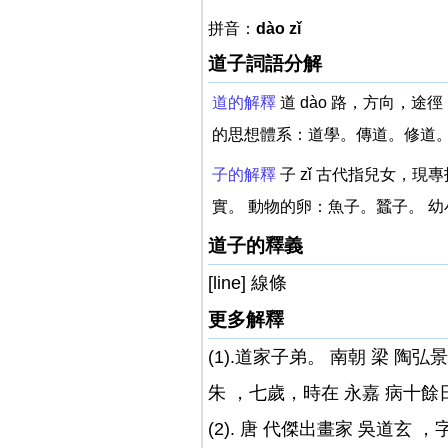
拼音：
dào zǐ
道子詞語分解
道的解釋
道 dào 路，方向，
的思想體系：道學。傳道。修道。
子的解釋
子 zǐ 古代指兒女，
實。 動物的卵：魚子。蠶子。 
道子的釋義
[line] 線條
更多解釋
(1).道家子弟。 南朝 梁 陶弘
朱 ，七歲，時在 永嘉 病十
(2). 唐 代傑出畫家 吳道玄 ，