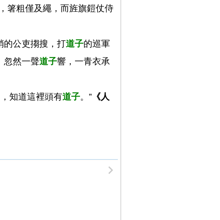
者，箸粗僅及繩，而旌旗鎧仗侍
稍的公吏搊搜，打
道子
的巡軍
。忽然一聲
道子
響，一青衣承
不動，知道這裡頭有
道子
。”
《人