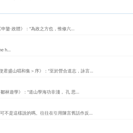
《申鑒·政體》：“為政之方也，惟修六...
e h...
使君盛山唱和集＞序》：“至於營合道志，詠言...
鄒林遊學》：“道山學海功非淺， 孔 思...
話、可不是這樣說的嗎。往往在引用陳言舊話作反...