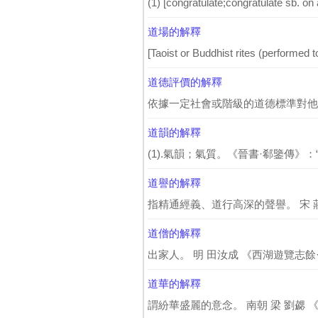
(1) [congratulate;congratulate sb. on a
道場的解釋
[Taoist or Buddhist rites (performed to
道德評價的解釋
依據一定社會或階級的道德標準對他
道韻的解釋
(1).氣韻；氣質。《晉書·郗鑒傳》：
道譽的解釋
指精通經義、道行高深的聲譽。 宋 莊季
道僧的解釋
出家人。 明 田汝成 《西湖遊覽志餘
道華的解釋
謂紛華盛麗的意念。 南朝 梁 劉勰 《