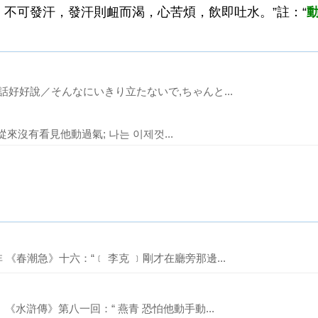
，不可發汗，發汗則衄而渴，心苦煩，飲即吐水。”註：“
話好好說／そんなにいきり立たないで,ちゃんと...
我從來沒有看見他動過氣; 나는 이제껏...
《春潮急》十六：“﹝ 李克 ﹞剛才在廳旁那邊...
《水滸傳》第八一回：“ 燕青 恐怕他動手動...