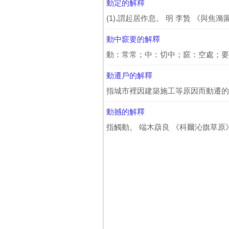
動定的解釋
(1).謂起居作息。 明 李贄 《與焦
動中窾要的解釋
動：常常；中：切中；窾：空處；要
動遷戶的解釋
指城市裡因建築施工等原因而動遷的住戶。
動撼的解釋
指觸動。 端木蕻良 《科爾沁旗草原》