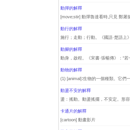
動撣的解釋
[move;stir] 動彈魯達看時,只見 
動行的解釋
施行；走動；行動。《國語·楚語上》
動腳的解釋
動身，啟程。《宋書·張暢傳》：“若
動物的解釋
(1) [animal]∶生物的一個種類。它
動盪不安的解釋
盪：搖動。動盪搖擺，不安定。形容
卡通片的解釋
[cartoon] 動畫影片