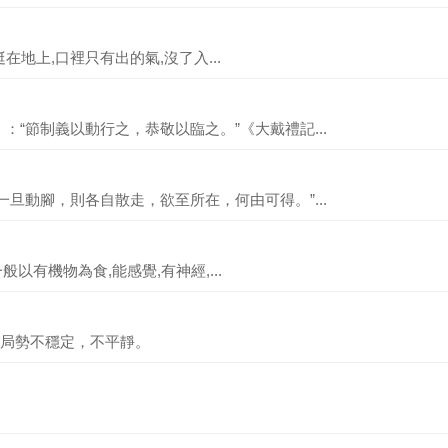
鄭屠挺在地上,口裡只有出的氣,沒了入...
：“節制義以動行之，恭敬以臨之。”《大戴禮記...
一旦動腳，則各自散走，欲至所在，何由可得。”...
們一般以有機物為食,能感覺,有神經,...
局勢不穩定，不平靜。