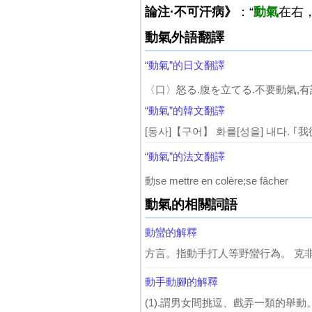
論注·不可汗病》
：“
動氣
在右
動氣外語翻譯
“動氣”的日文翻譯
〈口〉怒る.腹を立てる.不要動氣,有
“動氣”的韓文翻譯
[동사]【구어】 화를[성을] 내다. ｢
“動氣”的法文翻譯
動se mettre en colère;se fâcher
動氣的相關詞語
動蠻的解釋
方言。指動手打人等野蠻行為。 克非 
動手動腳的解釋
(1).謂男女間挑逗、戲弄一類的舉動。