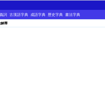
義詞
古漢語字典
成語字典
歷史字典
書法字典
的解釋