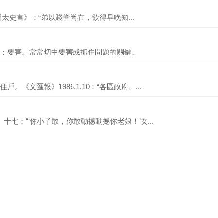
漪園太史書》：“弟以賤眷尚在，欲得早晚知...
：要害。常常切中要害或抓住問題的關鍵。
《文匯報》1986.1.10：“各區政府、...
十七：“‘你小子敢，你敢動撼動撼你老娘！’女...