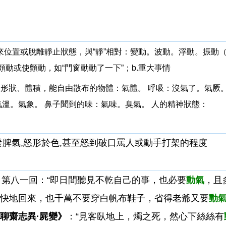
改變原來位置或脫離靜止狀態，與“靜”相對：變動。波動。浮動。振
.顫動或使顫動，如“門窗動動了一下”；b.重大事情
一定的形狀、體積，能自由散布的物體：氣體。 呼吸：沒氣了。氣厥
溫。氣象。 鼻子聞到的味：氣味。臭氣。 人的精神狀態：
ngry] [口]∶發脾氣,怒形於色,甚至怒到破口罵人或動手打架的程度
》
第八一回：“即日間聽見不乾自己的事，也必要
動氣
，且
快快地回來，也千萬不要穿白帆布鞋子，省得老爺又要
動
聊齋志異·屍變》
：“見客臥地上，燭之死，然心下絲絲有