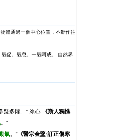
動（物體通過一個中心位置，不斷作往
。氣促。氣息。一氣呵成。 自然界
多疑多懼。” 冰心
《斯人獨憔
氣
。”
動氣
。”
《醫宗金鑒·訂正傷寒