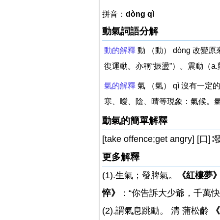
拼音：
dòng qì
動氣詞語分解
動的解釋
動 （動） dòng 
復運動。亦稱“振盪”）。震動（a
氣的解釋
氣 （氣） qì 沒有
寒、曖、陰、晴等現象：氣候。氣
動氣的簡單解釋
[take offence;get a
更多解釋
(1).生氣；發脾氣。
《紅樓夢
悴》
：“你告訴大少爺，千萬
(2).謂氣息跳動。 清 蒲松齡
《