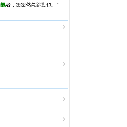
動氣
者，築築然氣跳動也。”