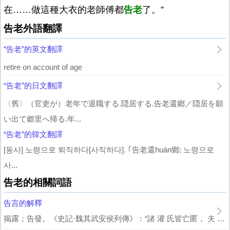
在……做這種大衣的老師傅都
告老
了。”
告老外語翻譯
“告老”的英文翻譯
retire on account of age
“告老”的日文翻譯
〈舊〉（官吏が）老年で退職する.隠居する.告老還鄉／隠居を願
い出て郷里へ帰る.年...
“告老”的韓文翻譯
[동사] 노령으로 퇴직하다[사직하다]. ｢告老還huán鄉; 노령으로
사...
告老的相關詞語
告言的解釋
揭露；告發。《史記·魏其武安侯列傳》：“諸 灌 氏皆亡匿， 夫 繫，遂不得告言...