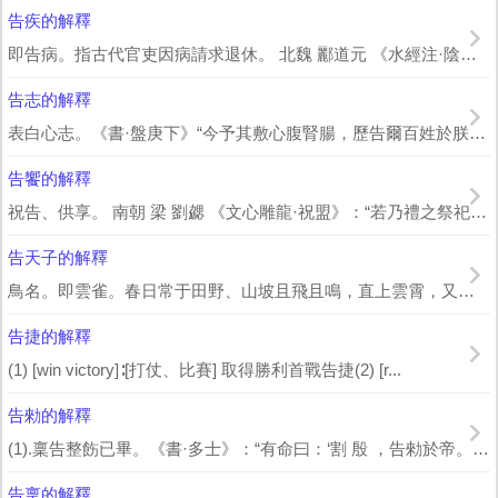
告疾的解釋
即告病。指古代官吏因病請求退休。 北魏 酈道元 《水經注·陰溝水》：“ 太祖...
告志的解釋
表白心志。《書·盤庚下》“今予其敷心腹腎腸，歷告爾百姓於朕志” 孔 傳：“布心...
告饗的解釋
祝告、供享。 南朝 梁 劉勰 《文心雕龍·祝盟》：“若乃禮之祭祀，事止告饗...
告天子的解釋
鳥名。即雲雀。春日常于田野、山坡且飛且鳴，直上雲霄，又復斂聲而下，迅速隱入草叢。...
告捷的解釋
(1) [win victory]∶[打仗、比賽] 取得勝利首戰告捷(2) [r...
告勑的解釋
(1).稟告整飭已畢。《書·多士》：“有命曰：‘割 殷 ，告勑於帝。’” 孔 ...
告稟的解釋