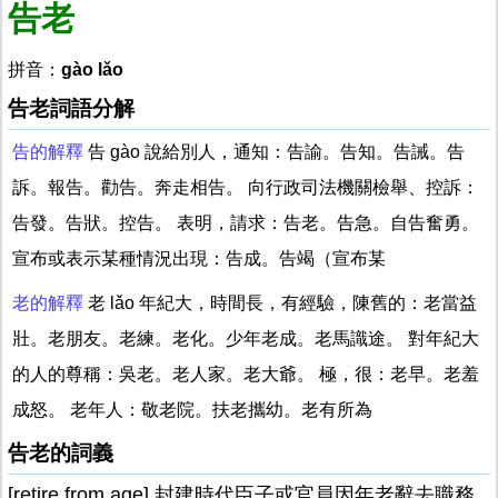
告老
拼音：
gào lǎo
告老詞語分解
告的解釋
告 gào 說給別人，通知：告諭。告知。告誡。告
訴。報告。勸告。奔走相告。 向行政司法機關檢舉、控訴：
告發。告狀。控告。 表明，請求：告老。告急。自告奮勇。
宣布或表示某種情況出現：告成。告竭（宣布某
老的解釋
老 lǎo 年紀大，時間長，有經驗，陳舊的：老當益
壯。老朋友。老練。老化。少年老成。老馬識途。 對年紀大
的人的尊稱：吳老。老人家。老大爺。 極，很：老早。老羞
成怒。 老年人：敬老院。扶老攜幼。老有所為
告老的詞義
[retire from age] 封建時代臣子或官員因年老辭去職務,