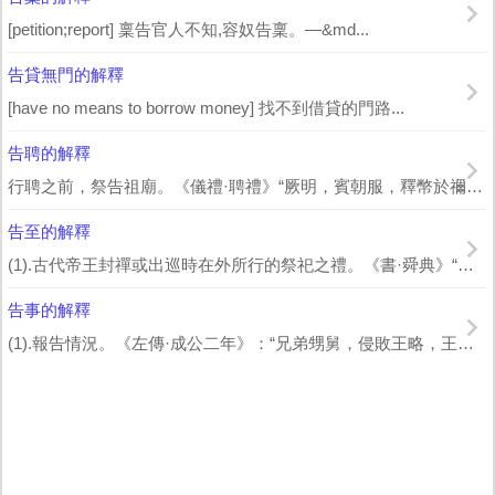
[petition;report] 稟告官人不知,容奴告稟。—&md...
告貸無門的解釋
[have no means to borrow money] 找不到借貸的門路...
告聘的解釋
行聘之前，祭告祖廟。《儀禮·聘禮》“厥明，賓朝服，釋幣於禰” 唐 賈公彥 疏...
告至的解釋
(1).古代帝王封禪或出巡時在外所行的祭祀之禮。《書·舜典》“歳二月，東巡守，...
告事的解釋
(1).報告情況。《左傳·成公二年》：“兄弟甥舅，侵敗王略，王命伐之，告事而已...