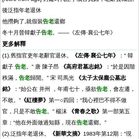
後泛指年老退休
他撈夠了,就假裝
告老
還鄉
冬十月晉韓獻子
告老
。——《左傳·襄公七年》
更多解釋
(1).舊指官吏年老辭官退休。
《左傳·襄公七年》
：“ 韓
獻子
告老
。” 唐 陳子昂
《高府君墓志銘》
：“於是因階
秩滿，
告老
歸閒。” 宋 司馬光
《太子太保龐公墓志
銘》
：“始公在 并州 ，年甫七十，亟欲
告老
，會左遷，
不敢。”
《紅樓夢》
第一○四回：“我心裡巴不得不做
官，只是不敢
告老
。” 楊沫
《青春之歌》
第一部第五
章：“他在外面做過知縣，現在
告老
還鄉。”
(2).泛指年老退休。
《新華文摘》
1983年第12期：“現