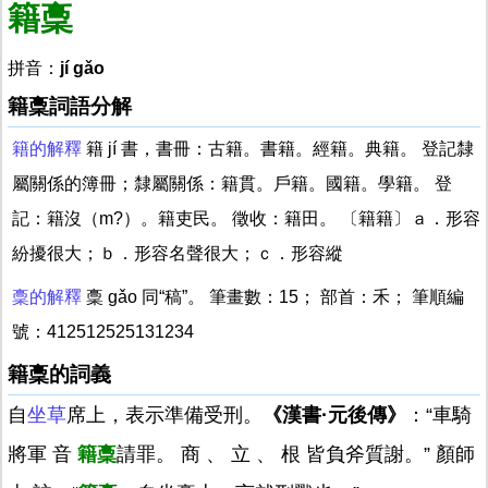
籍稾
拼音：
jí gǎo
籍稾詞語分解
籍的解釋
籍 jí 書，書冊：古籍。書籍。經籍。典籍。 登記隸
屬關係的簿冊；隸屬關係：籍貫。戶籍。國籍。學籍。 登
記：籍沒（m?）。籍吏民。 徵收：籍田。 〔籍籍〕ａ．形容
紛擾很大；ｂ．形容名聲很大；ｃ．形容縱
稾的解釋
稾 gǎo 同“稿”。 筆畫數：15； 部首：禾； 筆順編
號：412512525131234
籍稾的詞義
自
坐草
席上，表示準備受刑。
《漢書·元後傳》
：“車騎
將軍 音
籍稾
請罪。 商 、 立 、 根 皆負斧質謝。” 顏師