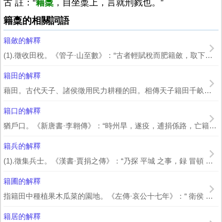
古 註：“
籍稾
，自坐稾上，言就刑戮也。”
籍稾的相關詞語
籍斂的解釋
(1).徵收田稅。《管子·山至數》：“古者輕賦稅而肥籍斂，取下無順於此者矣。”...
籍田的解釋
藉田。古代天子、諸侯徵用民力耕種的田。相傳天子籍田千畝，諸侯百畝。每逢春耕前，由...
籍口的解釋
猶戶口。《新唐書·李翱傳》：“時州旱，遂疫，逋捐係路，亡籍口四萬。”
籍兵的解釋
(1).徵集兵士。《漢書·賈捐之傳》：“乃探 平城 之事，録 冒頓 以來數為邊...
籍圃的解釋
指籍田中種植果木瓜菜的園地。《左傳·哀公十七年》：“ 衛侯 為虎幄於籍圃。” ...
籍居的解釋