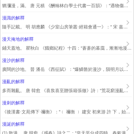
猶瀰漫，滿。 唐 元稹 《酬翰林白學士代書一百韻》：“遇物傷凋換，登樓思漫瀰。...
漫識的解釋
隨手記載。 明 胡應麟 《少室山房筆叢·經籍會通一》：“ 宋 嘉定 中，續...
漫天掩地的解釋
鋪天蓋地。 瞿秋白 《餓鄉紀程》十四：“蒼蒼的暮靄，漸漸地漫天掩地的下罩，東方故...
漫沙的解釋
廣闊的沙地。 晉 潘岳 《西征賦》：“爆鱗骼於漫沙，隕明月以雙墜。”
漫亂的解釋
多而雜亂。 唐 韓愈 《喜矦喜至贈張籍張徹》詩：“荒花窮漫亂，幽獸工騰閃。”
漫刺的解釋
《後漢書·文苑傳下·禰衡》：“﹝ 禰衡 ﹞ 建安 初來游 許 下，始達 潁川...
漫誕的解釋
(1).散漫。 唐 韓愈 《感春》詩之二：“皇天平分成四時，春氣漫誕最可悲。”...