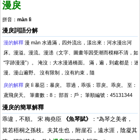
漫戾
拼音：
màn lì
漫戾詞語分解
漫的解釋
漫 màn 水過滿，四外流出，漾出來：河水漫出河
床。漫溢。漫流。漫漶（文字、圖畫等因受潮而模糊不清，如
“字跡漫漫”）。 淹沒：大水漫過橋面。 滿，遍，到處都是：迷
漫。漫山遍野。 沒有限制，沒有約束，隨
戾的解釋
戾 lì 暴惡：暴戾。 罪過，乖張：罪戾。乖戾。 至：
鳶飛戾天。 筆畫數：8； 部首：戶； 筆順編號：45131344
漫戾的簡單解釋
乖違，不順。 宋 梅堯臣
《魚琴賦》
：“為琴之美者，
莫若梧桐之孫枝。夫其生也，附崖石，遠水涯，陰凝其