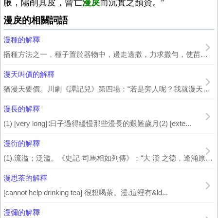
腋，陽削其皮，曾亡
漫戾
而沉實之韻資。”
漫戾的相關詞語
漫種的解釋
播種方法之一，種子置於器物中，邊走邊撒，力求撒勻，使苗出稀稠適當。 北魏 賈思...
漫天叫價的解釋
猶漫天要價。川劇《譚記兒》第四場：“若是旁人呢？我就漫天叫價；是大人嗎，就不用你...
漫長的解釋
(1) [very long]∶日子過得緩慢那些漫長的艱難歲月(2) [exte...
漫衍的解釋
(1).流溢；泛濫。《史記·司馬相如列傳》：“大 漢 之德，逢涌原泉，沕潏漫衍...
漫思茶的解釋
[cannot help drinking tea] 很想喝茶。漫,這裡有&ld...
漫彌的解釋