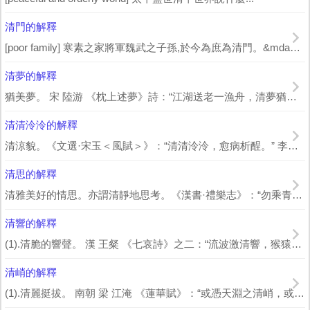
清門的解釋
[poor family] 寒素之家將軍魏武之子孫,於今為庶為清門。&mdash...
清夢的解釋
猶美夢。 宋 陸游 《枕上述夢》詩：“江湖送老一漁舟，清夢猶成塞上游。” 宋 ...
清清泠泠的解釋
清涼貌。《文選·宋玉＜風賦＞》：“清清泠泠，愈病析酲。” 李善 註：“清清泠泠...
清思的解釋
清雅美好的情思。亦謂清靜地思考。《漢書·禮樂志》：“勿乘青玄，熙事備成。清思眑...
清響的解釋
(1).清脆的響聲。 漢 王粲 《七哀詩》之二：“流波激清響，猴猿臨岸吟。” ...
清峭的解釋
(1).清麗挺拔。 南朝 梁 江淹 《蓮華賦》：“或憑天淵之清峭，或殖疏圃之...