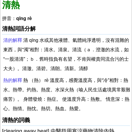
清熱
拼音：
qīng rè
清熱詞語分解
清的解釋
清 qīng 水或其他液體、氣體純淨透明，沒有混雜的
東西，與“濁”相對：清水。清泉。清流（ａ．澄澈的水流，如
“一股清清”；ｂ．舊時指負有名望，不肯與權貴同流合污的士
大夫）。清澈。清碧。清朗。清新。清醇
熱的解釋
熱 （熱） rè 溫度高，感覺溫度高，與“冷”相對：熱
水。熱帶。灼熱。熱度。水深火熱（喻人民生活處境異常艱難
痛苦）。 身體發燒：熱症。 使溫度升高：熱敷。 情意深：熱
心。熱情。熱忱。熱切。熱血。熱愛。
清熱的詞義
[clearing away heat] 中醫指用寒涼藥物清除內熱