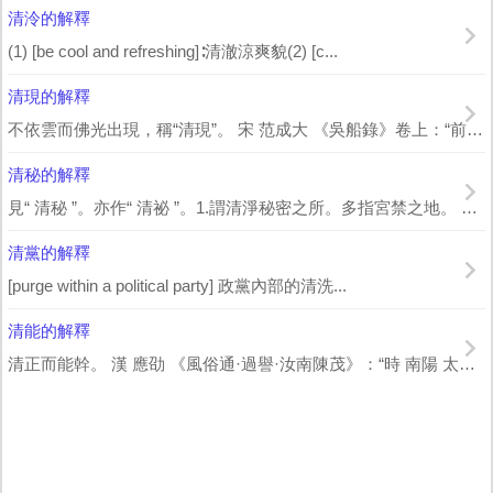
清泠的解釋
(1) [be cool and refreshing]∶清澈涼爽貌(2) [c...
清現的解釋
不依雲而佛光出現，稱“清現”。 宋 范成大 《吳船錄》卷上：“前山風起雲馳，風...
清秘的解釋
見“ 清秘 ”。亦作“ 清祕 ”。1.謂清淨秘密之所。多指宮禁之地。 唐 張九...
清黨的解釋
[purge within a political party] 政黨內部的清洗...
清能的解釋
清正而能幹。 漢 應劭 《風俗通·過譽·汝南陳茂》：“時 南陽 太守 灌恂...