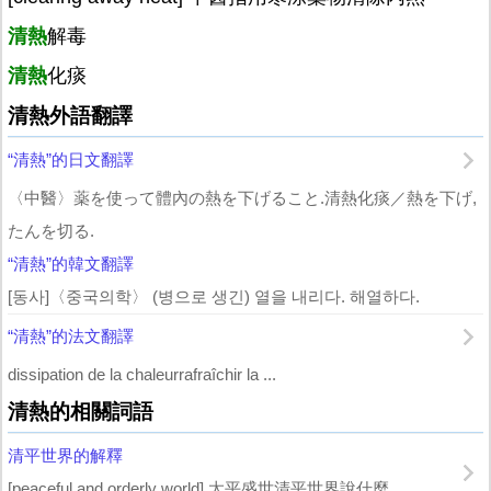
清熱
解毒
清熱
化痰
清熱外語翻譯
“清熱”的日文翻譯
〈中醫〉薬を使って體內の熱を下げること.清熱化痰／熱を下げ,
たんを切る.
“清熱”的韓文翻譯
[동사]〈중국의학〉 (병으로 생긴) 열을 내리다. 해열하다.
“清熱”的法文翻譯
dissipation de la chaleurrafraîchir la ...
清熱的相關詞語
清平世界的解釋
[peaceful and orderly world] 太平盛世清平世界說什麼...