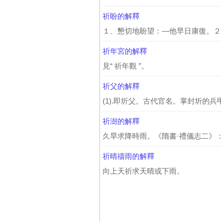
祈盼的解釋
１、懇切地盼望：—他早日康復。２
祈年宮的解釋
見“ 祈年觀 ”。
祈父的解釋
(1).即圻父。古代官名。掌封圻的兵甲。
祈澍的解釋
久旱求降時雨。《隋書·禮儀志二》：
祈晴禱雨的解釋
向上天祈求天晴或下雨。