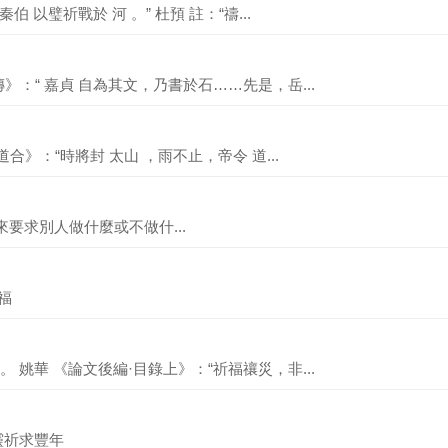
 以璧祈戰於 河 。” 杜預 註：“禱...
：“ 嘉貞 自為其文，乃書於石……先是，岳...
合》：“時將封 太山 ，雨不止，帝令 道...
使語氣用來要求別人做什麼或不做什...
求福
姚華 《論文後編·目錄上》：“祈福禳災，非...
 向神靈祈求豐年