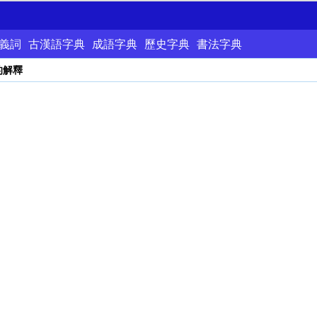
義詞
古漢語字典
成語字典
歷史字典
書法字典
的解釋