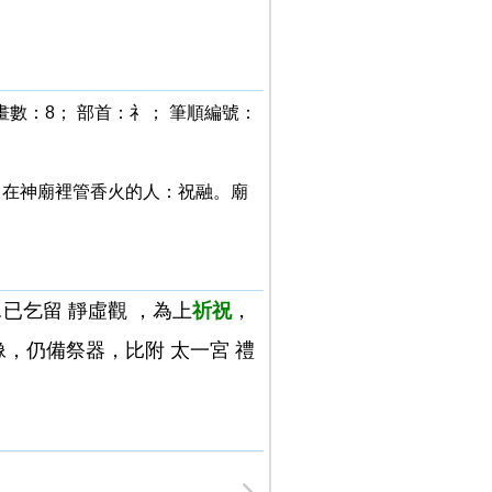
畫數：8； 部首：礻； 筆順編號：
。 在神廟裡管香火的人：祝融。廟
已乞留 靜虛觀 ，為上
祈祝
，
像，仍備祭器，比附 太一宮 禮