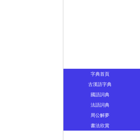
字典首頁
古漢語字典
國語詞典
法語詞典
周公解夢
書法欣賞