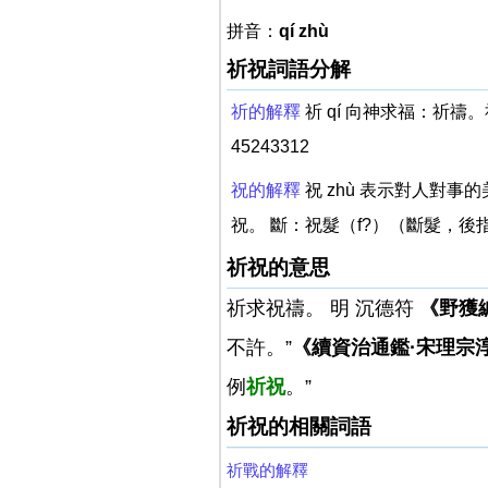
拼音：
qí zhù
祈祝詞語分解
祈的解釋
祈 qí 向神求福：祈禱
45243312
祝的解釋
祝 zhù 表示對人對
祝。 斷：祝髮（f?）（斷髮，後指
祈祝的意思
祈求祝禱。 明 沉德符
《野獲
不許。”
《續資治通鑑·宋理宗
例
祈祝
。”
祈祝的相關詞語
祈戰的解釋