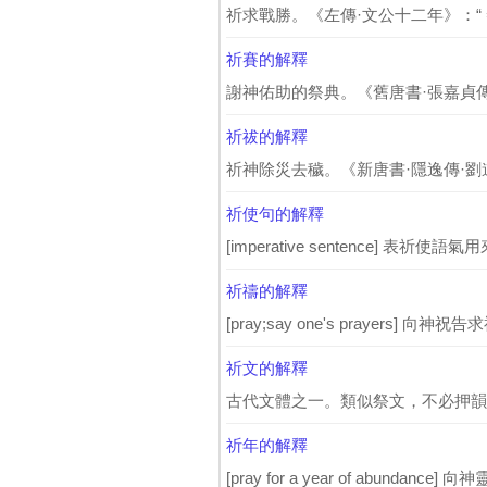
祈求戰勝。《左傳·文公十二年》：“ 秦伯
祈賽的解釋
謝神佑助的祭典。《舊唐書·張嘉貞傳》
祈祓的解釋
祈神除災去穢。《新唐書·隱逸傳·劉道
祈使句的解釋
[imperative sentence] 表祈
祈禱的解釋
[pray;say one's prayers] 向神祝告
祈文的解釋
古代文體之一。類似祭文，不必押韻。 
祈年的解釋
[pray for a year of abundance]