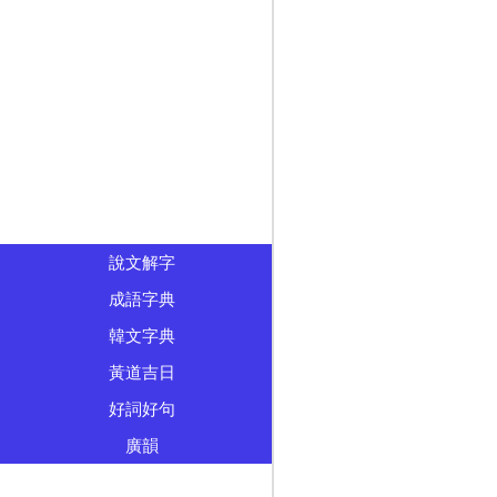
說文解字
成語字典
韓文字典
黃道吉日
好詞好句
廣韻