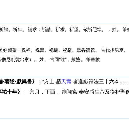
。祈福。祈年。 請求：祈請。祈求。祈望。敬祈照準。 ．姓。 筆
事的美好願望：祝福。祝壽。祝捷。祝辭。馨香禱祝。 古代指男巫
僧尼削髮出家）。 姓。 古同“注”，敷塗。 筆畫數
編·著述·獻異書》
：“方士 趙
天壽
者進獻符法三十六本……
淳祐十年》
：“六月，丁酉， 龍翔宮 奉安感生帝及從祀聖