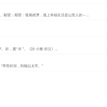
、願望；期望：發展經濟，過上幸福生活是山里人的～...
祈，通“ 圻 ”。《詩·小雅·祈父》...
“旱而祈澍，則報以太牢。”