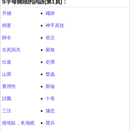
S字母開頭的詞語(第1頁)：
升補
繩跡
稍婆
神乎其技
師令
俗父
生死與共
屍格
仕途
史撰
山窩
螫蟲
實用性
斯褕
詩瓢
十母
三注
攄忠
燒地臥，炙地眠
聲兵