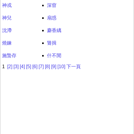
神戎
深窅
神兒
扇惑
沈滯
麝香縭
燒鍊
聳揖
施蟄存
什不閒
1
[2]
[3]
[4]
[5]
[6]
[7]
[8]
[9]
[10]
下一頁