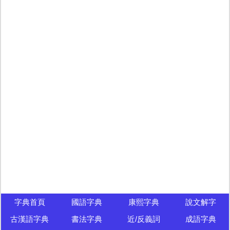
字典首頁
國語字典
康熙字典
說文解字
古漢語字典
書法字典
近/反義詞
成語字典