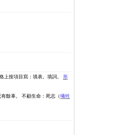
表格上按項目寫：填表。填詞。
形
有餘辜。 不顧生命：死志（
犧牲