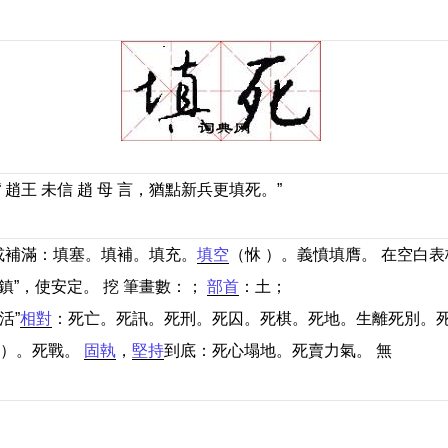
“ 趙王 未信 趙 母 言，猶點新兵更填死。”
滿或補滿：填塞。填補。填充。
填空
（恘 ）。義憤填膺。 在空白
同“鎮”，使安定。 挖 筆畫數：；
部首
：土；
活”
相對
：死亡。死訊。死刑。死囚。死棋。死地。生離死別。死
士）。死戰。
固執
，
堅持
到底：死心塌地。死賣力氣。 無