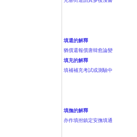
充塞街道謂其多後漢書
填還的解釋
猶償還報償唐韓愈論變
填充的解釋
填補補充考試或測驗中
填撫的解釋
亦作填拊鎮定安撫填通