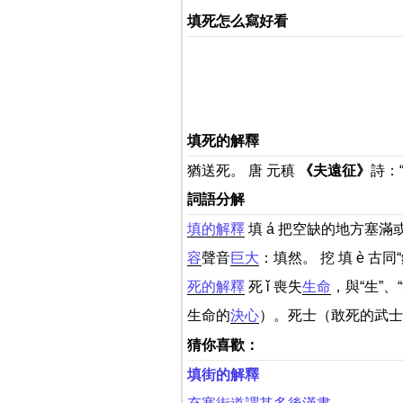
填死怎么寫好看
填死的解釋
猶送死。 唐 元稹
《夫遠征》
詩：
詞語分解
填的解釋
填 á 把空缺的地方塞
容
聲音
巨大
：填然。 挖 填 è 古
死的解釋
死 ǐ 喪失
生命
，與“生”、“
生命的
決心
）。死士（敢死的武
猜你喜歡：
填街的解釋