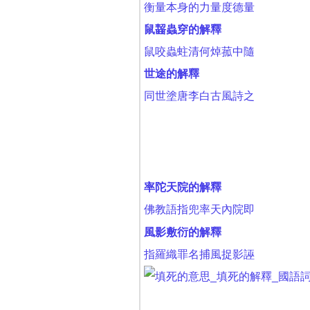
衡量本身的力量度德量
鼠齧蟲穿的解釋
鼠咬蟲蛀清何焯菰中隨
世途的解釋
同世塗唐李白古風詩之
率陀天院的解釋
佛教語指兜率天內院即
風影敷衍的解釋
指羅織罪名捕風捉影誣