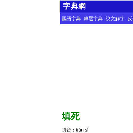
字典網
國語字典
康熙字典
說文解字
反
填死
拼音：tián sǐ