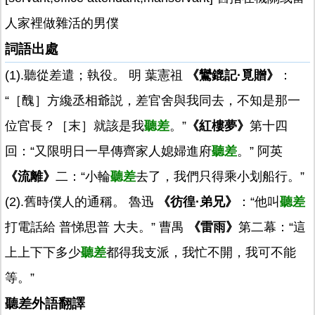
人家裡做雜活的男僕
詞語出處
(1).聽從差遣；執役。 明 葉憲祖
《鸞鎞記·覓贈》
：
“［醜］方纔丞相爺説，差官舍與我同去，不知是那一
位官長？［末］就該是我
聽差
。”
《紅樓夢》
第十四
回：“又限明日一早傳齊家人媳婦進府
聽差
。” 阿英
《流離》
二：“小輪
聽差
去了，我們只得乘小划船行。”
(2).舊時僕人的通稱。 魯迅
《彷徨·弟兄》
：“他叫
聽差
打電話給 普悌思普 大夫。” 曹禺
《雷雨》
第二幕：“這
上上下下多少
聽差
都得我支派，我忙不開，我可不能
等。”
聽差外語翻譯