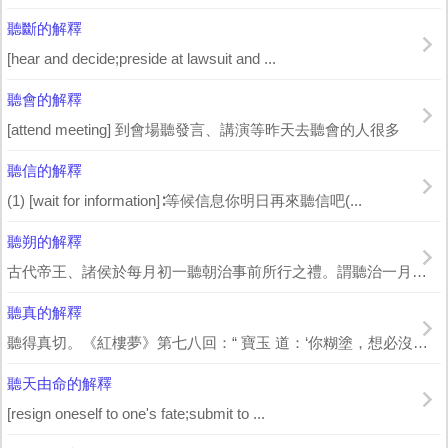
聽斷的解釋
[hear and decide;preside at lawsuit and ...
聽會的解釋
[attend meeting] 到會場聽發言、講演等昨天去聽會的人很多
聽信的解釋
(1) [wait for information]∶等候信息你明日再來聽信吧(...
聽朔的解釋
古代帝王、諸侯於每月初一聽朝治事前所行之禮。謂聽治一月之政自此日告朔後始之。《禮...
聽真的解釋
聽得真切。《紅樓夢》第七八回：“ 寶玉 道：‘你糊塗，想必沒聽真’”《紅樓夢》第...
聽天由命的解釋
[resign oneself to one's fate;submit to ...