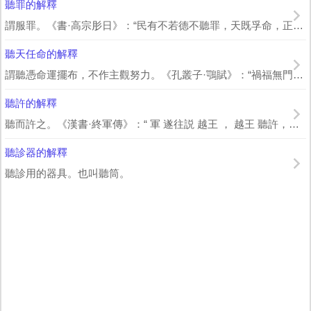
聽罪的解釋
謂服罪。《書·高宗肜日》：“民有不若德不聽罪，天既孚命，正厥德。” 孔 傳：“...
聽天任命的解釋
謂聽憑命運擺布，不作主觀努力。《孔叢子·鶚賦》：“禍福無門，唯人所求，聽天任命...
聽許的解釋
聽而許之。《漢書·終軍傳》：“ 軍 遂往説 越王 ， 越王 聽許，請舉國內屬。...
聽診器的解釋
聽診用的器具。也叫聽筒。