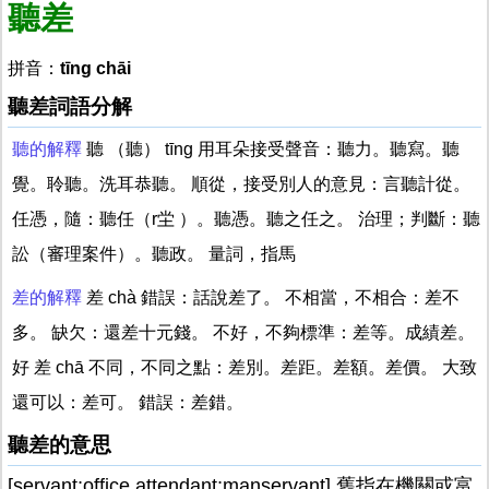
聽差
拼音：
tīng chāi
聽差詞語分解
聽的解釋
聽 （聽） tīng 用耳朵接受聲音：聽力。聽寫。聽
覺。聆聽。洗耳恭聽。 順從，接受別人的意見：言聽計從。
任憑，隨：聽任（r坣 ）。聽憑。聽之任之。 治理；判斷：聽
訟（審理案件）。聽政。 量詞，指馬
差的解釋
差 chà 錯誤：話說差了。 不相當，不相合：差不
多。 缺欠：還差十元錢。 不好，不夠標準：差等。成績差。
好 差 chā 不同，不同之點：差別。差距。差額。差價。 大致
還可以：差可。 錯誤：差錯。
聽差的意思
[servant;office attendant;manservant] 舊指在機關或富