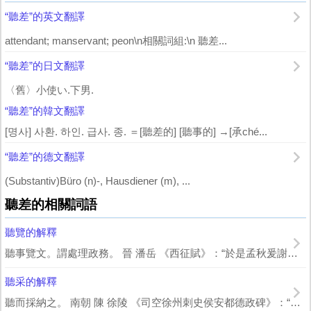
“聽差”的英文翻譯
attendant; manservant; peon\n相關詞組:\n 聽差...
“聽差”的日文翻譯
〈舊〉小使い.下男.
“聽差”的韓文翻譯
[명사] 사환. 하인. 급사. 종. ＝[聽差的] [聽事的] →[承ché...
“聽差”的德文翻譯
(Substantiv)Büro (n)-, Hausdiener (m), ...
聽差的相關詞語
聽覽的解釋
聽事覽文。謂處理政務。 晉 潘岳 《西征賦》：“於是孟秋爰謝，聽覽餘日，巡省農...
聽采的解釋
聽而採納之。 南朝 陳 徐陵 《司空徐州刺史侯安都德政碑》：“聽采民訟，昏曉...