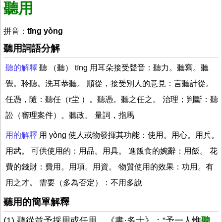
聽用
拼音：
tīng yòng
聽用詞語分解
聽的解釋
聽 （聽） tīng 用耳朵接受聲音：聽力。聽寫。聽
覺。聆聽。洗耳恭聽。 順從，接受別人的意見：言聽計從。
任憑，隨：聽任（r坣 ）。聽憑。聽之任之。 治理；判斷：聽
訟（審理案件）。聽政。 量詞，指馬
用的解釋
用 yòng 使人或物發揮其功能：使用。用心。用兵。
用武。 可供使用的：用品。用具。 進飯食的婉辭：用飯。 花
費的錢財：費用。用項。用資。 物質使用的效果：功用。有
用之才。 需要（多為否定）：不用多說
聽用的簡單解釋
(1).聽從並予採用或任用。《書·多士》：“予一人惟
聽