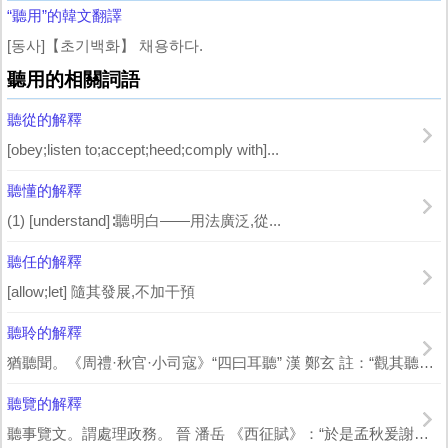
“聽用”的韓文翻譯
[동사]【초기백화】 채용하다.
聽用的相關詞語
聽從的解釋
[obey;listen to;accept;heed;comply with]...
聽懂的解釋
(1) [understand]∶聽明白——用法廣泛,從...
聽任的解釋
[allow;let] 隨其發展,不加干預
聽聆的解釋
猶聽聞。《周禮·秋官·小司寇》“四曰耳聽” 漢 鄭玄 註：“觀其聽聆，不直...
聽覽的解釋
聽事覽文。謂處理政務。 晉 潘岳 《西征賦》：“於是孟秋爰謝，聽覽餘日，巡省農...