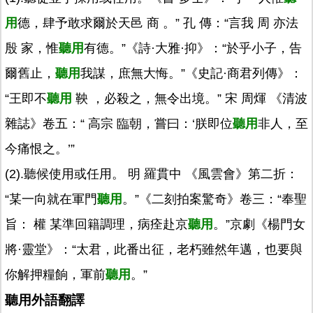
用
德，肆予敢求爾於天邑 商 。” 孔 傳：“言我 周 亦法
殷 家，惟
聽用
有德。”《詩·大雅·抑》：“於乎小子，告
爾舊止，
聽用
我謀，庶無大悔。”《史記·商君列傳》：
“王即不
聽用
鞅 ，必殺之，無令出境。” 宋 周煇 《清波
雜誌》卷五：“ 高宗 臨朝，嘗曰：‘朕即位
聽用
非人，至
今痛恨之。’”
(2).聽候使用或任用。 明 羅貫中 《風雲會》第二折：
“某一向就在軍門
聽用
。”《二刻拍案驚奇》卷三：“奉聖
旨： 權 某準回籍調理，病痊赴京
聽用
。”京劇《楊門女
將·靈堂》：“太君，此番出征，老朽雖然年邁，也要與
你解押糧餉，軍前
聽用
。”
聽用外語翻譯