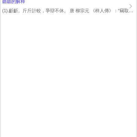
聽聽的解釋
(1).齗齗。斤斤計較，爭辯不休。 唐 柳宗元 《梓人傳》：“竊取六職百役之事...