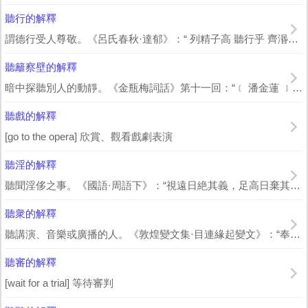
聽行的解釋
謂德行受人尊敬。《呂氏春秋·達郁》：“ 列精子高 聽行乎 齊湣王 。” 高誘 ...
聽籬察壁的解釋
暗中探聽別人的動靜。《金瓶梅詞話》第十一回：“﹝ 潘金蓮 ﹞專一聽籬察壁，尋些頭...
聽戲的解釋
[go to the opera] 欣賞、觀看戲劇表演
聽淫的解釋
聽聞淫侈之事。《國語·周語下》：“視遠日絶其義，足高日棄其德，言爽日反其信，聽...
聽衆的解釋
聽講演、音樂或廣播的人。《敦煌變文集·目連緣起變文》：“奉勸聞經諸聽眾，大須布...
聽審的解釋
[wait for a trial] 等待審判