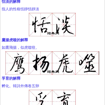
恬淡的解釋
指人的性格恬靜恬靜淡
鷹揚虎噬的解釋
如鷹飛揚，似虎噬咬。
孚育的解釋
孵化。韓詩外傳卷五卵