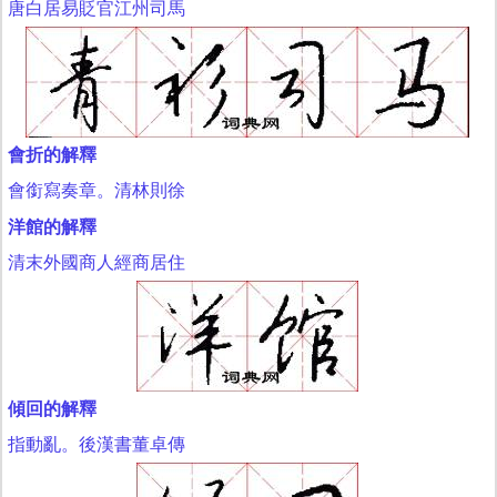
唐白居易貶官江州司馬
會折的解釋
會銜寫奏章。清林則徐
洋館的解釋
清末外國商人經商居住
傾回的解釋
指動亂。後漢書董卓傳