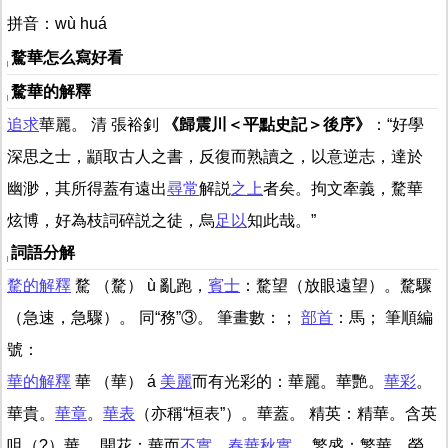
拼音：wù huá
騖華怎么寫好看
騖華的解釋
追求
華麗。 清 張裕釗
《歸震川＜平點史記＞後序》
：“好學
深思之士，顓取古人之書，反復而熟讀之，以意逆志，達於
幽渺，其所得蓋有遠出
尋常
解説
之上
者矣。拘文牽義，騖華
炫博，好為枝詞碎説之徒，烏
足以
知此哉。”
詞語分解
騖的解釋
騖 （騖） ù 亂跑，
賓士
：騖望（放眼遠望）。騖驟
（急速，急驟）。 同“務”③。 筆畫數：；
部首
：馬； 筆順編
號：
華的解釋
華 （華） á
美麗
而有光彩的：華麗。華艷。
華彩
。
華貴。
華章
。
華表
（亦稱“桓表”）。華蓋。 精英：精華。含英
咀（?）華。 開花：華而
不實
。
春華秋實
。 繁盛：繁華。榮