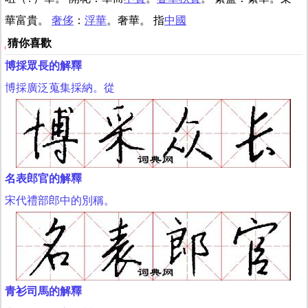
華富貴。
奢侈
：
浮華
。奢華。 指
中國
猜你喜歡
博採眾長的解釋
博採廣泛蒐集採納。從
名表郎官的解釋
宋代禮部郎中的別稱。
青衫司馬的解釋