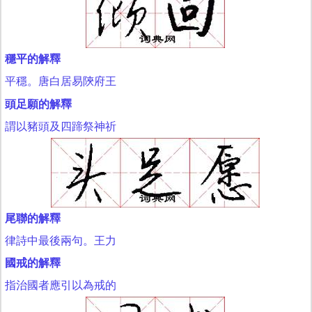
穩平的解釋
平穩。唐白居易陝府王
頭足願的解釋
謂以豬頭及四蹄祭神祈
尾聯的解釋
律詩中最後兩句。王力
國戒的解釋
指治國者應引以為戒的