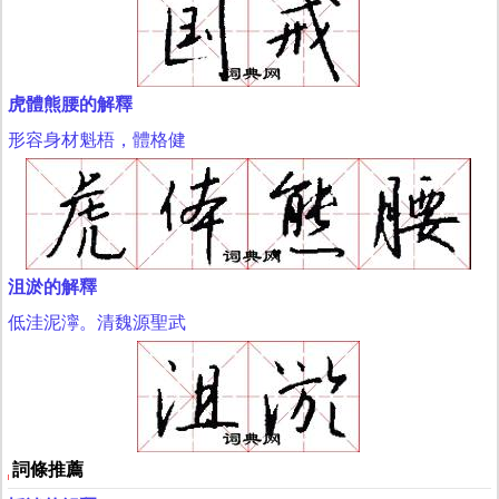
虎體熊腰的解釋
形容身材魁梧，體格健
沮淤的解釋
低洼泥濘。清魏源聖武
詞條推薦