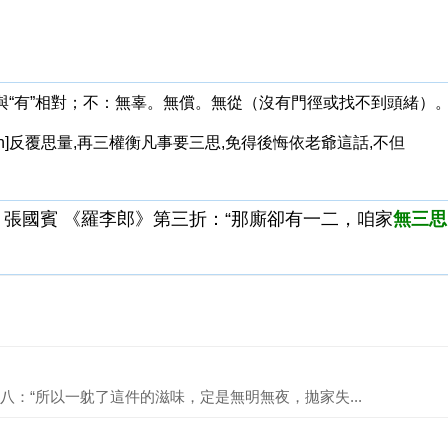
有，與“有”相對；不：無辜。無償。無從（沒有門徑或找不到頭緒）
and again]反覆思量,再三權衡凡事要三思,免得後悔依老爺這話,不但
 張國賓 《羅李郎》第三折：“那廝卻有一二，咱家
無三思
：“所以一躭了這件的滋味，定是無明無夜，拋家失...