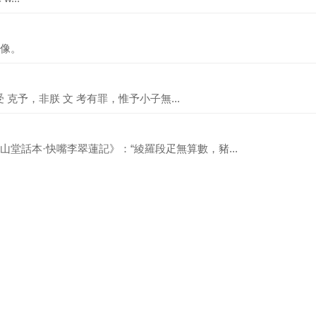
像。
受 克予，非朕 文 考有罪，惟予小子無...
堂話本·快嘴李翠蓮記》：“綾羅段疋無算數，豬...