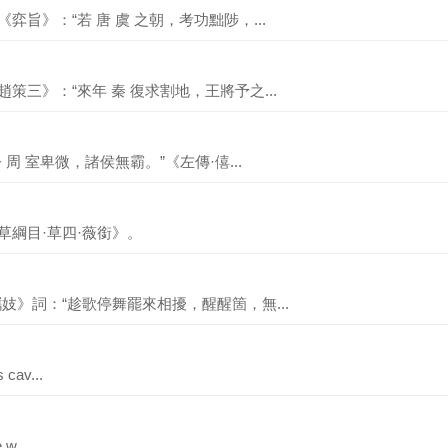
弈旨》：“若 唐 虞 之朝，考功黜陟，...
趙策三》：“來年 秦 復求割地，王將予之...
 周 室卑微，諸侯無霸。”《左傳·僖...
草綱目·草四·薇銜》。
攜妓》詞：“趁歌停舞罷來相擾，醒醒箇，無...
 cav...
 w...