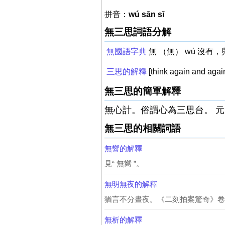
拼音：
wú sān sī
無三思詞語分解
無國語字典
無 （無） wú 沒
三思的解釋
[think again 
無三思的簡單解釋
無心計。俗謂心為三思台。 元
無三思的相關詞語
無響的解釋
見“ 無嚮 ”。
無明無夜的解釋
猶言不分晝夜。《二刻拍案驚奇》卷八
無析的解釋