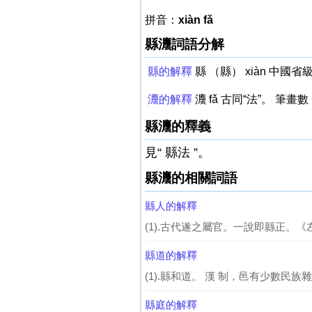
拼音：
xiàn fǎ
縣灋詞語分解
縣的解釋
縣 （縣） xiàn 中國省
灋的解釋
灋 fǎ 古同“法”。 筆畫數
縣灋的釋義
見“ 縣法 ”。
縣灋的相關詞語
縣人的解釋
(1).古代遂之屬官。一說即縣正。《左
縣道的解釋
(1).縣和道。 漢 制，邑有少數民族
縣庭的解釋