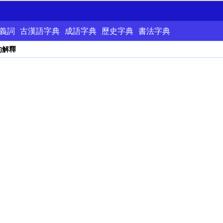
義詞
古漢語字典
成語字典
歷史字典
書法字典
的解釋