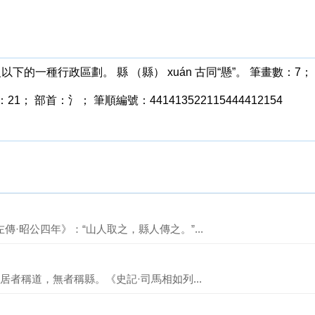
級以下的一種行政區劃。 縣 （縣） xuán 古同“懸”。 筆畫數：7；
：21； 部首：氵； 筆順編號：441413522115444412154
傳·昭公四年》：“山人取之，縣人傳之。”...
雜居者稱道，無者稱縣。《史記·司馬相如列...