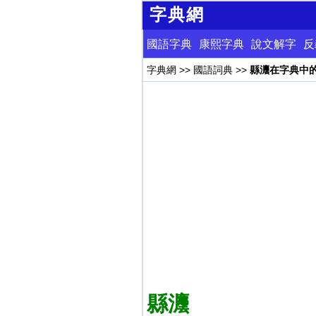
字典網
國語字典
康熙字典
說文解字
反
字典網
>>
國語詞典
>>
縣灋在字典中
縣灋