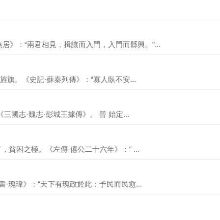
居》：“兩君相見，揖讓而入門，入門而縣興。”...
的旌旗。《史記·蘇秦列傳》：“寡人臥不安...
國志·魏志·彭城王據傳》。 晉 始定...
，貧困之極。《左傳·僖公二十六年》：“ ...
書·瑰瑋》：“天下有瑰政於此：予民而民愈...