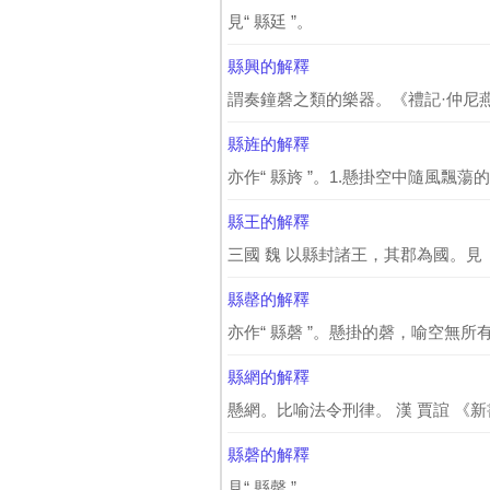
見“ 縣廷 ”。
縣興的解釋
謂奏鐘磬之類的樂器。《禮記·仲尼燕
縣旌的解釋
亦作“ 縣旍 ”。1.懸掛空中隨風飄蕩
縣王的解釋
三國 魏 以縣封諸王，其郡為國。見《三
縣罄的解釋
亦作“ 縣磬 ”。懸掛的磬，喻空無所有
縣網的解釋
懸網。比喻法令刑律。 漢 賈誼 《新
縣磬的解釋
見“ 縣罄 ”。