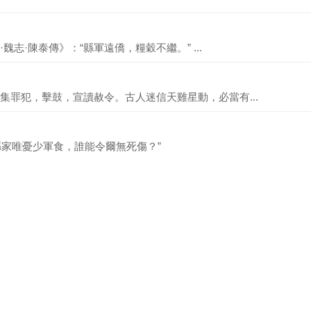
志·陳泰傳》：“縣軍遠僑，糧穀不繼。” ...
集罪犯，擊鼓，宣讀赦令。古人迷信天雞星動，必當有...
“縣家唯憂少軍食，誰能令爾無死傷？”