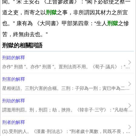
聞。” 宋 王安石 《上曾參政書》：“閣下必欲使之察一
道之吏，而寄之以
刑獄
之事，非所謂因其材力之所宜
也。” 康有為 《大同書》甲部第四章：“生人
刑獄
之慘
苦，終無由去也。”
刑獄的相關詞語
刑錯的解釋
亦作“ 刑措 ”。亦作“ 刑厝 ”。置刑法而不用。《荀子·議兵》：“傳曰：‘威...
刑害的解釋
星相術語。三刑六害的合稱。三刑：子卯為一刑；寅巳申為二刑；醜戌未為三刑。凡逢三刑...
刑劫的解釋
謂濫用刑罰。刑，刑罰；劫，挾持。《韓非子·三守》：“凡劫有三：有明劫，有事劫，...
刑者的解釋
(1).受刑的人。《漢書·刑法志》：“刑者歲十萬數，民既不畏，又曾不恥，刑輕之...