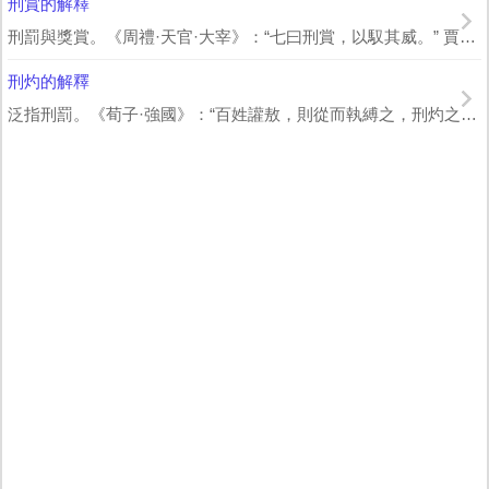
刑賞的解釋
刑罰與獎賞。《周禮·天官·大宰》：“七曰刑賞，以馭其威。” 賈公彥 疏：“謂...
刑灼的解釋
泛指刑罰。《荀子·強國》：“百姓讙敖，則從而執縛之，刑灼之，不和人之心。”