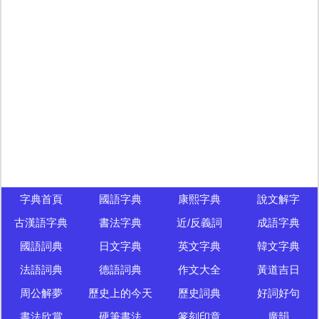
字典首頁
國語字典
康熙字典
說文解字
古漢語字典
書法字典
近/反義詞
成語字典
國語詞典
日文字典
英文字典
韓文字典
法語詞典
德語詞典
作文大全
黃道吉日
周公解夢
歷史上的今天
歷史詞典
好詞好句
書法欣賞
硬筆書法
篆刻印章
廣韻