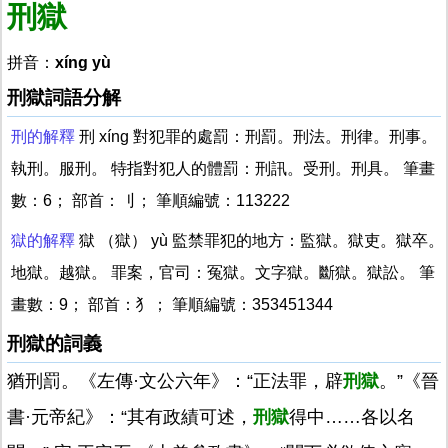
刑獄
拼音：
xíng yù
刑獄詞語分解
刑的解釋
刑 xíng 對犯罪的處罰：刑罰。刑法。刑律。刑事。
執刑。服刑。 特指對犯人的體罰：刑訊。受刑。刑具。 筆畫
數：6； 部首：刂； 筆順編號：113222
獄的解釋
獄 （獄） yù 監禁罪犯的地方：監獄。獄吏。獄卒。
地獄。越獄。 罪案，官司：冤獄。文字獄。斷獄。獄訟。 筆
畫數：9； 部首：犭； 筆順編號：353451344
刑獄的詞義
猶刑罰。《左傳·文公六年》：“正法罪，辟
刑獄
。”《晉
書·元帝紀》：“其有政績可述，
刑獄
得中……各以名