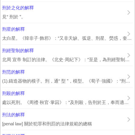
刑於之化的解釋
見“ 刑於 ”。
刑星的解釋
太白星。《韓非子·飾邪》：“又非天缺、弧逆、刑星、熒惑，奎台數年在東也。” 梁...
刑經聖制的解釋
北周 宣帝 制訂的法律。《北史·周紀下》：“至是，為刑經聖制，其法深刻，大醮...
刑范的解釋
(1).鑄造器物的模子。刑，通“ 型 ”，模型。《荀子·強國》：“刑范正，金錫...
刑殺的解釋
處以死刑。《周禮·秋官·掌囚》：“及刑殺，告刑於王，奉而適朝士，加明梏，以適...
刑法的解釋
[penal law] 關於犯罪和刑罰的法律規範的總稱