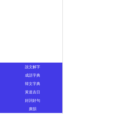
說文解字
成語字典
韓文字典
黃道吉日
好詞好句
廣韻