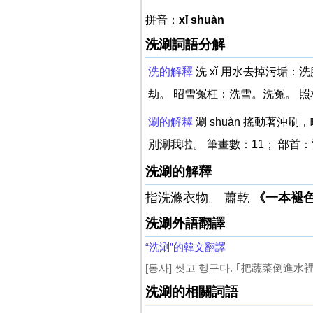
拼音：
xǐ shuàn
洗涮詞語分解
洗的解釋
洗 xǐ 用水去掉污垢
劫。 昭雪冤枉：洗雪。洗冤。 
涮的解釋
涮 shuàn 搖動著
別涮我啦。 筆畫數：11； 部首：氵
洗涮的解釋
指洗滌衣物。 蕭乾
《一本褪
洗涮外語翻譯
“洗涮”的韓文翻譯
[동사] 씻고 헹구다. ｢把蔬菜倒進水裡
洗涮的相關詞語