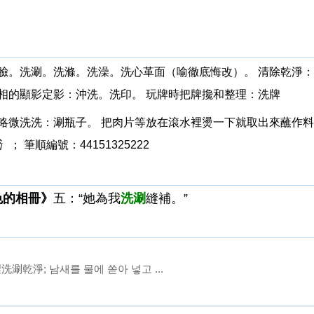
：洗臉。洗涮。洗滌。洗澡。洗心革面（喻徹底悔改）。 清除乾淨
照相的顯影定影：沖洗。洗印。 玩牌時把牌攙和整理：洗牌
沖刷，略微洗洗：涮瓶子。 把肉片等放在滾水裡燙一下就取出來蘸作
； 筆順編號：44151325222
色的相冊》
五：“她為我
洗涮
縫補。”
洗涮乾淨; 남새를 물에 쏟아 넣고 ...