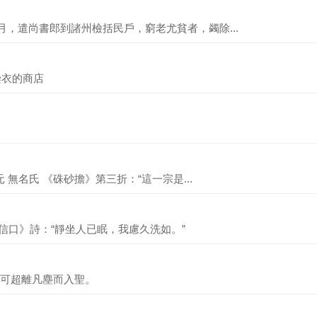
月，遣尚書郎到諸州檢括民戶，窮老尤貧者，蠲除...
洗衣染衣的商店
元 無名氏 《硃砂擔》第三折：“這一宗是...
大信口》詩：“靜坐人已眠，我慮久洗如。”
可超離凡塵而入聖。