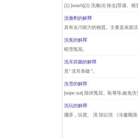
(1) [wash](2) 洗滌(3) 除去[罪
洗滌劑的解釋
具有去污能力的物質。主要是表面活
洗寃的解釋
昭雪冤屈。
洗耳拱聽的解釋
見“ 洗耳恭聽 ”。
洗雪的解釋
[wipe out] 除掉冤屈、恥辱等;赦
洗玩的解釋
擺弄，玩賞。 清 陸以湉 《冷廬雜識·