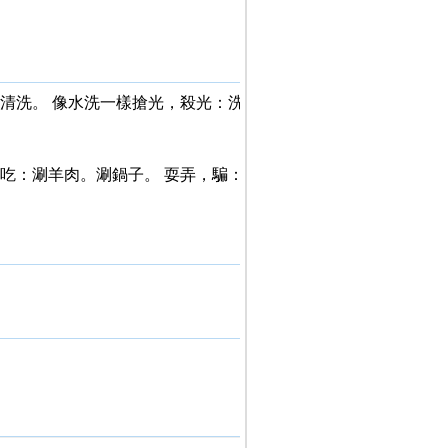
：清洗。 像水洗一樣搶光，殺光：洗
料吃：涮羊肉。涮鍋子。 耍弄，騙：