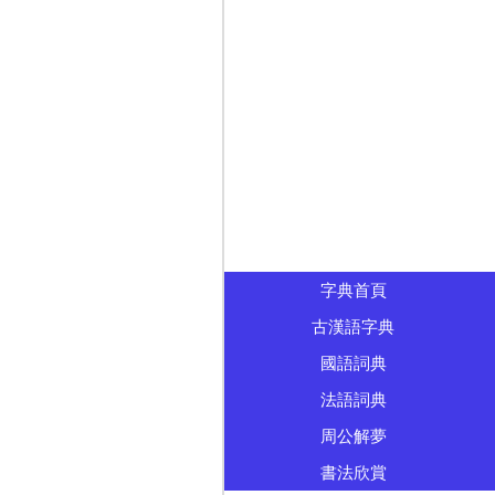
字典首頁
古漢語字典
國語詞典
法語詞典
周公解夢
書法欣賞