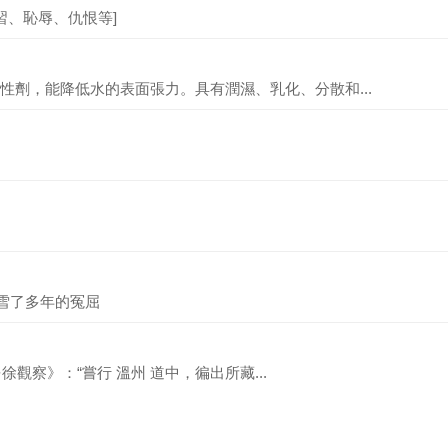
過、積習、恥辱、仇恨等]
性劑，能降低水的表面張力。具有潤濕、乳化、分散和...
免洗雪了多年的冤屈
徐觀察》：“嘗行 溫州 道中，徧出所藏...