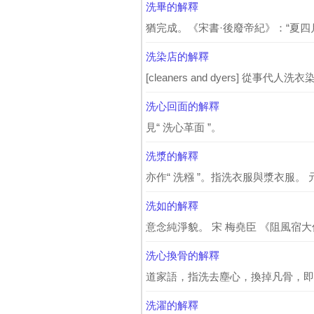
洗畢的解釋
猶完成。《宋書·後廢帝紀》：“夏四
洗染店的解釋
[cleaners and dyers] 從事代人
洗心回面的解釋
見“ 洗心革面 ”。
洗漿的解釋
亦作“ 洗糨 ”。指洗衣服與漿衣服。 
洗如的解釋
意念純淨貌。 宋 梅堯臣 《阻風宿
洗心換骨的解釋
道家語，指洗去塵心，換掉凡骨，即
洗濯的解釋