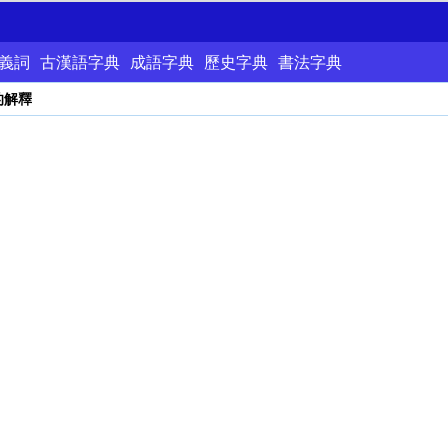
義詞
古漢語字典
成語字典
歷史字典
書法字典
的解釋