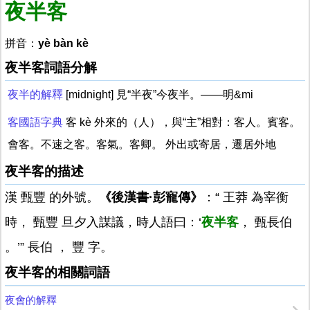
夜半客
拼音：
yè bàn kè
夜半客詞語分解
夜半的解釋
[midnight] 見“半夜”今夜半。——明&mi
客國語字典
客 kè 外來的（人），與“主”相對：客人。賓客。
會客。不速之客。客氣。客卿。 外出或寄居，遷居外地
夜半客的描述
漢 甄豐 的外號。
《後漢書·彭寵傳》
：“ 王莽 為宰衡
時， 甄豐 旦夕入謀議，時人語曰：‘
夜半客
， 甄長伯
。’” 長伯 ， 豐 字。
夜半客的相關詞語
夜會的解釋