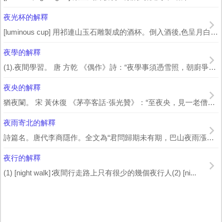
夜光杯的解釋
[luminous cup] 用祁連山玉石雕製成的酒杯。倒入酒後,色呈月白,反光...
夜學的解釋
(1).夜間學習。 唐 方乾 《偶作》詩：“夜學事須憑雪照，朝廚爭奈絶煙何。”...
夜央的解釋
猶夜闌。 宋 黃休復 《茅亭客話·張光贊》：“至夜央，見一老僧曰：‘汝生平粧...
夜雨寄北的解釋
詩篇名。唐代李商隱作。全文為“君問歸期未有期，巴山夜雨漲秋池。何當共剪西窗燭，卻...
夜行的解釋
(1) [night walk]∶夜間行走路上只有很少的幾個夜行人(2) [ni...