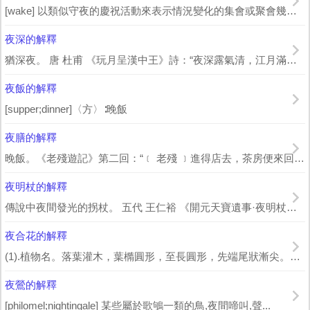
[wake] 以類似守夜的慶祝活動來表示情況變化的集會或聚會幾個老朋友&hell...
夜深的解釋
猶深夜。 唐 杜甫 《玩月呈漢中王》詩：“夜深露氣清，江月滿江城。” 唐 戴...
夜飯的解釋
[supper;dinner]〈方〉∶晚飯
夜膳的解釋
晚飯。《老殘遊記》第二回：“﹝ 老殘 ﹞進得店去，茶房便來回道：‘客人，用甚么夜...
夜明杖的解釋
傳說中夜間發光的拐杖。 五代 王仁裕 《開元天寶遺事·夜明杖》：“隱士 郭休...
夜合花的解釋
(1).植物名。落葉灌木，葉橢圓形，至長圓形，先端尾狀漸尖。花頂生，色白，極香。...
夜鶯的解釋
[philomel;nightingale] 某些屬於歌鴝一類的鳥,夜間啼叫,聲...