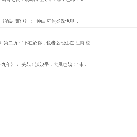
《論語·雍也》：“ 仲由 可使從政也與...
》第二折：“不在於你，也者么他住在 江南 也...
年》：“美哉！泱泱乎，大風也哉！” 宋 ...