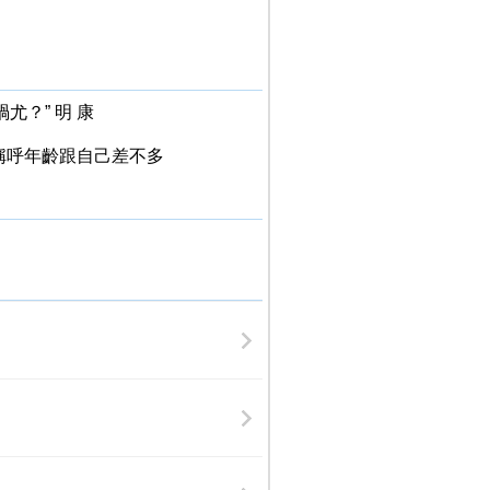
？” 明 康
稱呼年齡跟自己差不多