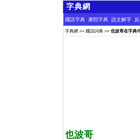
字典網
國語字典
康熙字典
說文解字
反
字典網
>>
國語詞典
>>
也波哥在字典
也波哥