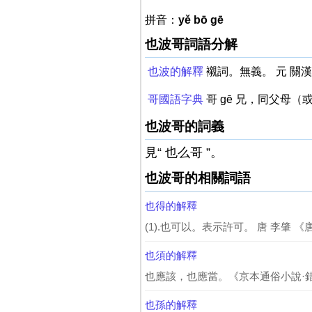
拼音：
yě bō gē
也波哥詞語分解
也波的解釋
襯詞。無義。 元 關
哥國語字典
哥 gē 兄，同父母
也波哥的詞義
見“ 也么哥 ”。
也波哥的相關詞語
也得的解釋
(1).也可以。表示許可。 唐 李肇 
也須的解釋
也應該，也應當。《京本通俗小說·錯
也孫的解釋