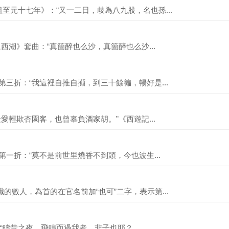
至元十七年》：“又一二日，歧為八九股，名也孫...
題西湖》套曲：“真箇醉也么沙，真箇醉也么沙...
第三折：“我這裡自推自攧，到三十餘徧，暢好是...
最愛輕欺杏園客，也曾辜負酒家胡。”《西遊記...
第一折：“莫不是前世里燒香不到頭，今也波生...
的數人，為首的在官名前加“也可”二字，表示第...
》：“疇昔之夜，飛鳴而過我者，非子也耶？...