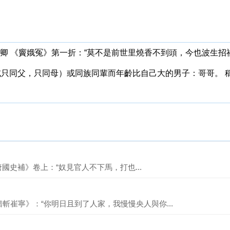
漢卿 《竇娥冤》第一折：“莫不是前世里燒香不到頭，今也波生招禍尤
（或只同父，只同母）或同族同輩而年齡比自己大的男子：哥哥。 
《唐國史補》卷上：“奴見官人不下馬，打也...
斬崔寧》：“你明日且到了人家，我慢慢央人與你...