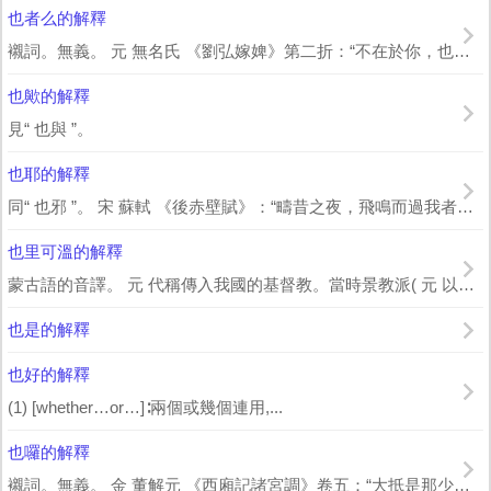
也者么的解釋
襯詞。無義。 元 無名氏 《劉弘嫁婢》第二折：“不在於你，也者么他住在 江南 也...
也歟的解釋
見“ 也與 ”。
也耶的解釋
同“ 也邪 ”。 宋 蘇軾 《後赤壁賦》：“疇昔之夜，飛鳴而過我者，非子也耶？...
也里可溫的解釋
蒙古語的音譯。 元 代稱傳入我國的基督教。當時景教派( 元 以前已傳入)與天主教...
也是的解釋
也好的解釋
(1) [whether…or…]∶兩個或幾個連用,...
也囉的解釋
襯詞。無義。 金 董解元 《西廂記諸宮調》卷五：“大抵是那少年女奴也囉。” 元...