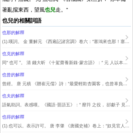
著亂攛東西，望風
也兒
走。”
也兒的相關詞語
也那的解釋
(1).嘆詞。 金 董解元 《西廂記諸宮調》卷六：“塞鴻來也那！塞鴻來也那！”...
也克的解釋
同“ 也可 ”。 清 錢大昕 《十駕齋養新錄·蒙古語》：“ 元 人以本國語命...
也曾的解釋
曾經。 唐 元稹 《贈崔元儒》詩：“最愛輕欺杏園客，也曾辜負酒家胡。”《西遊記...
也夫的解釋
語氣助詞。表感嘆。《國語·晉語五》：“ 靡筓 之役， 郤獻子 見， 公 曰：‘...
也得的解釋
(1).也可以。表示許可。 唐 李肇 《唐國史補》卷上：“奴見官人不下馬，打也...