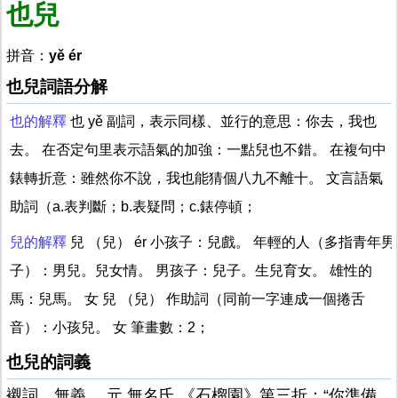
也兒
拼音：
yě ér
也兒詞語分解
也的解釋
也 yě 副詞，表示同樣、並行的意思：你去，我也
去。 在否定句里表示語氣的加強：一點兒也不錯。 在複句中
錶轉折意：雖然你不說，我也能猜個八九不離十。 文言語氣
助詞（a.表判斷；b.表疑問；c.錶停頓；
兒的解釋
兒 （兒） ér 小孩子：兒戲。 年輕的人（多指青年男
子）：男兒。兒女情。 男孩子：兒子。生兒育女。 雄性的
馬：兒馬。 女 兒 （兒） 作助詞（同前一字連成一個捲舌
音）：小孩兒。 女 筆畫數：2；
也兒的詞義
襯詞，無義。 元 無名氏 《石榴園》第三折：“你準備