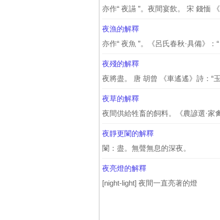
亦作“ 夜讌 ”。夜間宴飲。 宋 錢愐
夜漁的解釋
亦作“ 夜魚 ”。《呂氏春秋·具備》：“
夜殘的解釋
夜將盡。 唐 胡曾 《車遙遙》詩：“玉
夜草的解釋
夜間供給牲畜的飼料。《農諺選·家
夜靜更闌的解釋
闌：盡。無聲無息的深夜。
夜亮燈的解釋
[night-light] 夜間一直亮著的燈