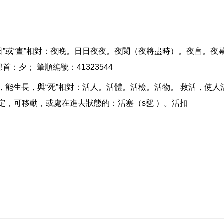
與“日”或“晝”相對：夜晚。日日夜夜。夜闌（夜將盡時）。夜盲。
部首：夕； 筆順編號：41323544
命的，能生長，與“死”相對：活人。活體。活檢。活物。 救活，使
固定，可移動，或處在進去狀態的：活塞（s乮 ）。活扣