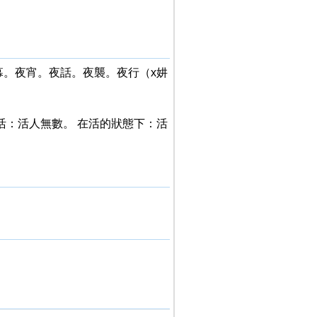
夜幕。夜宵。夜話。夜襲。夜行（x妌
人活：活人無數。 在活的狀態下：活