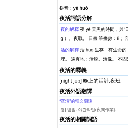
拼音：
yè huó
夜活詞語分解
夜的解釋
夜 yè 天黑的時間，
g ）。夜戰。 日晝 筆畫數：8； 
活的解釋
活 huó 生存，有生
埋。 逼真地：活脫。活像。 不
夜活的釋義
[night job] 晚上的活計;夜班
夜活外語翻譯
“夜活”的韓文翻譯
[명] 밤일. 야간작업(夜間作業).
夜活的相關詞語