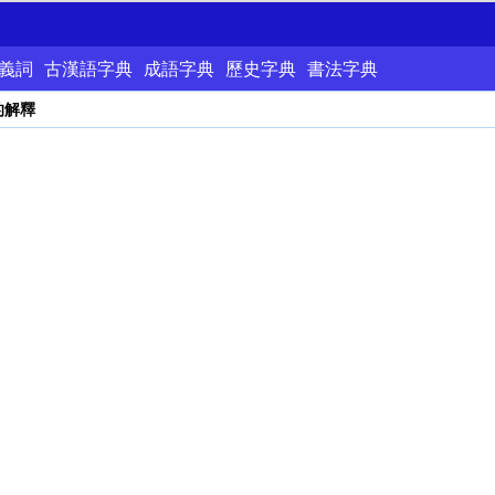
義詞
古漢語字典
成語字典
歷史字典
書法字典
的解釋