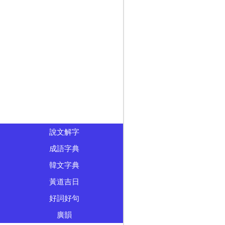
說文解字
成語字典
韓文字典
黃道吉日
好詞好句
廣韻