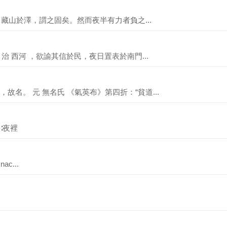
壑，藏山於澤，謂之固矣。然而夜半有力者負之...
 治 西河 ，欲諭其信於民，夜日置表於南門...
名。 元 無名氏 《氣英布》第四折：“貧道...
t]∶夜裡
nac...