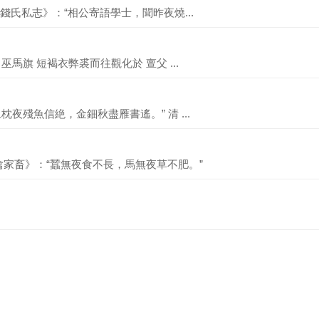
 《錢氏私志》：“相公寄語學士，聞昨夜燒...
 巫馬旗 短褐衣弊裘而往觀化於 亶父 ...
枕夜殘魚信絶，金鈿秋盡雁書遙。” 清 ...
禽家畜》：“蠶無夜食不長，馬無夜草不肥。”