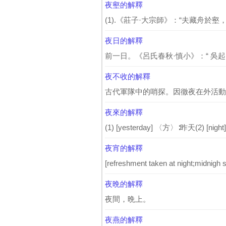
夜壑的解釋
(1).《莊子·大宗師》：“夫藏舟於
夜日的解釋
前一日。《呂氏春秋·慎小》：“ 吳起
夜不收的解釋
古代軍隊中的哨探。因徹夜在外活動，故
夜來的解釋
(1) [yesterday] 〈方〉∶昨天(2) [nigh
夜宵的解釋
[refreshment taken at night;midnigh s
夜晩的解釋
夜間，晩上。
夜燕的解釋