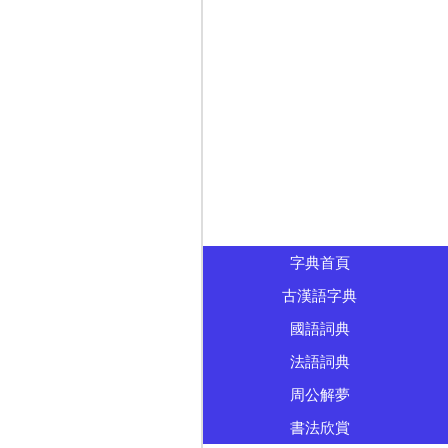
字典首頁
古漢語字典
國語詞典
法語詞典
周公解夢
書法欣賞