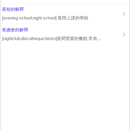
夜校的解釋
[evening school;night school] 夜間上課的學校
夜總會的解釋
[nightclub;discotheque;bistro]夜間營業的餐館,常有...