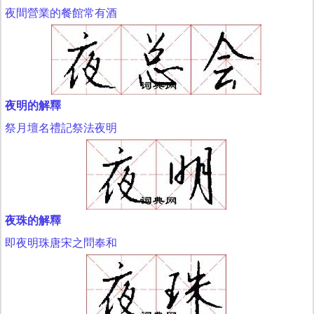
夜間營業的餐館常有酒
夜明的解釋
祭月壇名禮記祭法夜明
夜珠的解釋
即夜明珠唐宋之問奉和