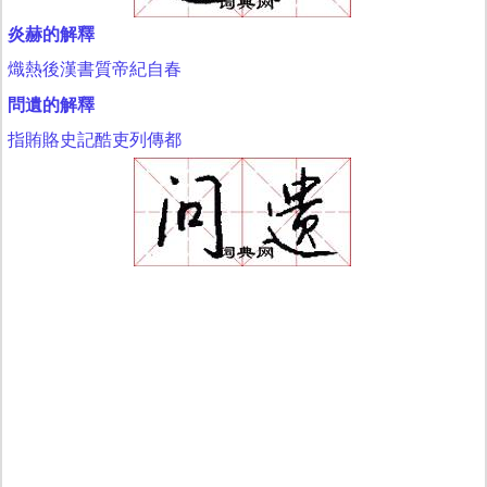
炎赫的解釋
熾熱後漢書質帝紀自春
問遺的解釋
指賄賂史記酷吏列傳都