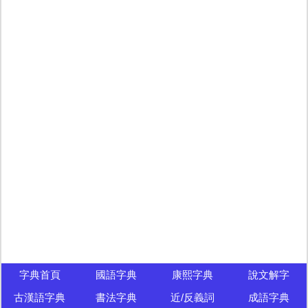
字典首頁
國語字典
康熙字典
說文解字
古漢語字典
書法字典
近/反義詞
成語字典