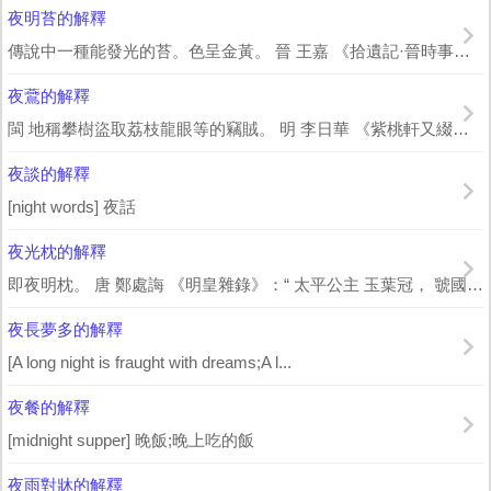
夜明苔的解釋
傳說中一種能發光的苔。色呈金黃。 晉 王嘉 《拾遺記·晉時事》：“宮人有幸者...
夜鷰的解釋
閩 地稱攀樹盜取荔枝龍眼等的竊賊。 明 李日華 《紫桃軒又綴》卷一：“ 閩 中...
夜談的解釋
[night words] 夜話
夜光枕的解釋
即夜明枕。 唐 鄭處誨 《明皇雜錄》：“ 太平公主 玉葉冠， 虢國夫人 夜光枕...
夜長夢多的解釋
[A long night is fraught with dreams;A l...
夜餐的解釋
[midnight supper] 晚飯;晚上吃的飯
夜雨對牀的解釋