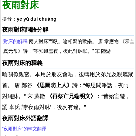
夜雨對床
拼音：
yè yǔ duì chuáng
夜雨對床詞語分解
對床的解釋
兩人對床而臥。喻相聚的歡樂。 唐 韋應物 《示全
真元常》詩：“寧知風雪夜，復此對牀眠。” 宋 陸游
夜雨對床的釋義
喻關係親密。本用於朋友會唔，後轉用於弟兄及親屬聚
首。 唐 鄭谷
《思圖昉上人》
詩：“每思聞淨話，夜雨
對繩牀。” 宋 蘇轍
《再祭亡兄端明文》
：“昔始宦遊，
誦 韋氏 詩‘夜雨對牀’，後勿有違。”
夜雨對床外語翻譯
“夜雨對床”的韓文翻譯