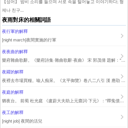
【성어】 밤비 소리를 들으며 서로 속을 털어놓고 이야기하다; 형
제나 친구...
夜雨對床的相關詞語
夜行軍的解釋
[night march]夜間實施的行軍
夜夜曲的解釋
樂府雜曲歌辭。《樂府詩集·雜曲歌辭·夜曲》 宋 郭茂倩 題解：“《夜夜曲》...
夜糴的解釋
夜裡去市場買糧。喻人痴呆。《太平御覽》卷八二八引 漢 應劭 《風俗通》：“夜糴...
夜庭的解釋
猶夜台。 前蜀 杜光庭 《盧蔚大夫助上元齋詞·下元》：“釋寃債於夜庭，落罪尤...
夜工的解釋
[night job] 夜間的活兒