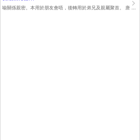
喻關係親密。本用於朋友會唔，後轉用於弟兄及親屬聚首。 唐 鄭谷 《思圖昉上人》...