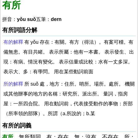
有所
拼音：
yǒu suǒ
五筆：
dern
有所詞語分解
有的解釋
有 yǒu 存在：有關。有方（得法）。有案可稽。有
備無患。有目共睹。 表示所屬：他有一本書。 表示發生、出
現：有病。情況有變化。 表示估量或比較：水有一丈多深。
表示大、多：有學問。 用在某些動詞前面
所的解釋
所 suǒ 處，地方：住所。哨所。場所。處所。 機關
或其他辦事的地方的名稱：研究所。派出所。 量詞，指房
屋：一所四合院。 用在動詞前，代表接受動作的事物：所部
（所率領的部隊）。所謂（a.所說的；b.某
有所的詞義
有所
，無所類同。有：存在。無：沒有，不存在。所：