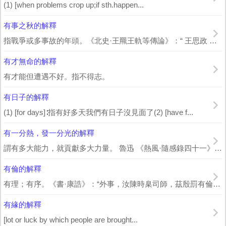
(1) [when problems crop up;if sth.happen...
有事之秋的解釋
指戰爭或多事故的年頭。《北史·王羆王軌等傳論》：“ 王思政 驅馳有事之秋，慷慨...
有才無命的解釋
有才能但遭遇不好。指不得志。
有日子的解釋
(1) [for days]∶指有好多天我們有日子沒見面了(2) [have f...
有一分熱，發一分光的解釋
謂有多大能力，就貢獻多大力量。 魯迅 《熱風·隨感錄四十一》：“所以我時常害怕...
有倫的解釋
有理；有序。《書·康誥》：“外事，汝陳時臬司師，茲殷罰有倫。” 孔 傳：“ 殷...
有緣的解釋
[lot or luck by which people are brought...