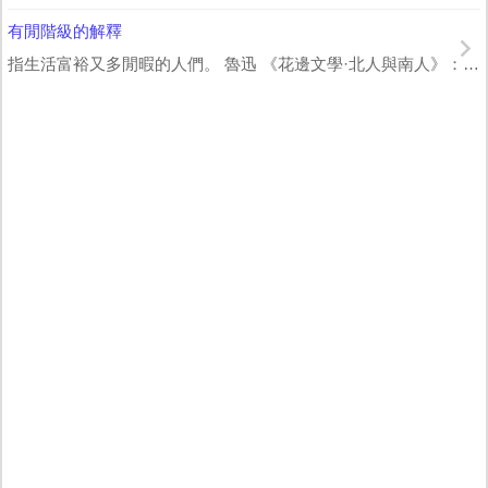
有閒階級的解釋
指生活富裕又多閒暇的人們。 魯迅 《花邊文學·北人與南人》：“北方人是‘飽食終...