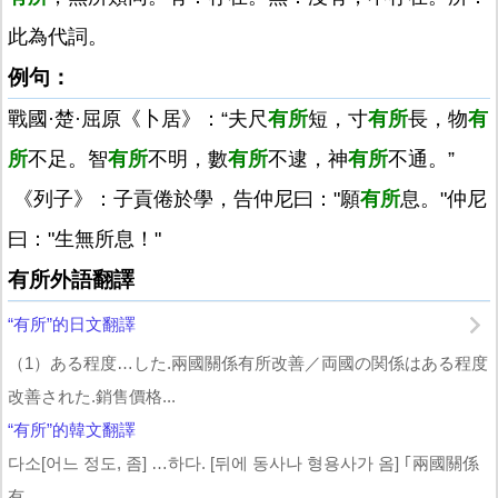
此為代詞。
例句：
戰國·楚·屈原《卜居》：“夫尺
有所
短，寸
有所
長，物
有
所
不足。智
有所
不明，數
有所
不逮，神
有所
不通。”
《列子》：子貢倦於學，告仲尼曰："願
有所
息。"仲尼
曰："生無所息！"
有所外語翻譯
“有所”的日文翻譯
（1）ある程度…した.兩國關係有所改善／両國の関係はある程度
改善された.銷售價格...
“有所”的韓文翻譯
다소[어느 정도, 좀] …하다. [뒤에 동사나 형용사가 옴] ｢兩國關係
有...