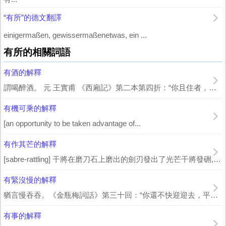
“有所”的德文翻譯
einigermaßen, gewissermaßenetwas, ein ...
有所的相關詞語
有酒的解釋
謂喝醉酒。 元 王實甫 《西廂記》第二本第四折：“你且住者，今日有酒也， 紅娘...
有機可乘的解釋
[an opportunity to be taken advantage of...
有作其芒的解釋
[sabre-rattling] 干將在磨刀石上磨出的劍刃發出了光芒干將發硎,有...
有緊沒慢的解釋
猶言慢吞吞。《金瓶梅詞話》第三十回：“你還不快迎迎去，平白沒算計，使那小奴才去，...
有事的解釋