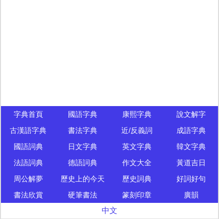
字典首頁
國語字典
康熙字典
說文解字
古漢語字典
書法字典
近/反義詞
成語字典
國語詞典
日文字典
英文字典
韓文字典
法語詞典
德語詞典
作文大全
黃道吉日
周公解夢
歷史上的今天
歷史詞典
好詞好句
書法欣賞
硬筆書法
篆刻印章
廣韻
中文