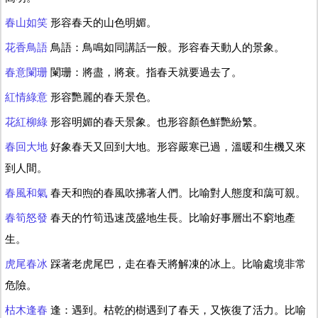
春山如笑
形容春天的山色明媚。
花香鳥語
鳥語：鳥鳴如同講話一般。形容春天動人的景象。
春意闌珊
闌珊：將盡，將衰。指春天就要過去了。
紅情綠意
形容艷麗的春天景色。
花紅柳綠
形容明媚的春天景象。也形容顏色鮮艷紛繁。
春回大地
好象春天又回到大地。形容嚴寒已過，溫暖和生機又來
到人間。
春風和氣
春天和煦的春風吹拂著人們。比喻對人態度和藹可親。
春筍怒發
春天的竹筍迅速茂盛地生長。比喻好事層出不窮地產
生。
虎尾春冰
踩著老虎尾巴，走在春天將解凍的冰上。比喻處境非常
危險。
枯木逢春
逢：遇到。枯乾的樹遇到了春天，又恢復了活力。比喻