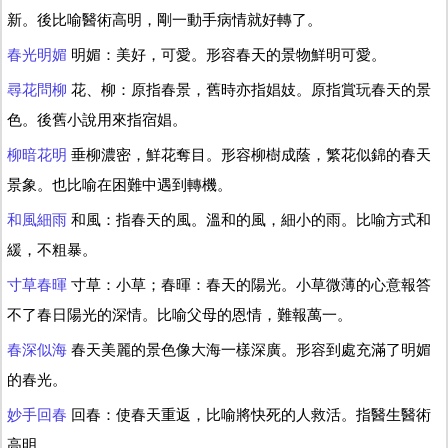
新。後比喻醫術高明，剛一動手病情就好轉了。
春光明媚
明媚：美好，可愛。形容春天的景物鮮明可愛。
尋花問柳
花、柳：原指春景，舊時亦指娼妓。原指賞玩春天的景
色。後舊小說用來指宿娼。
柳暗花明
垂柳濃密，鮮花奪目。形容柳樹成蔭，繁花似錦的春天
景象。也比喻在困難中遇到轉機。
和風細雨
和風：指春天的風。溫和的風，細小的雨。比喻方式和
緩，不粗暴。
寸草春暉
寸草：小草；春暉：春天的陽光。小草微薄的心意報答
不了春日陽光的深情。比喻父母的恩情，難報萬一。
春深似海
春天美麗的景色像大海一樣深廣。形容到處充滿了明媚
的春光。
妙手回春
回春：使春天重返，比喻將快死的人救活。指醫生醫術
高明。