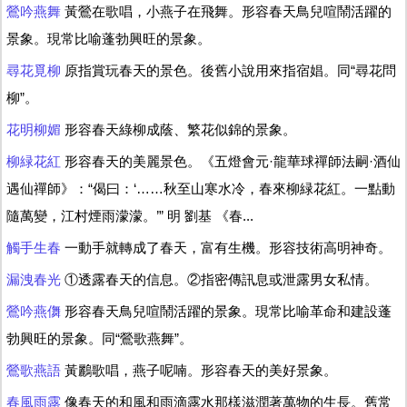
鶯吟燕舞
黃鶯在歌唱，小燕子在飛舞。形容春天鳥兒喧鬧活躍的
景象。現常比喻蓬勃興旺的景象。
尋花覓柳
原指賞玩春天的景色。後舊小說用來指宿娼。同“尋花問
柳”。
花明柳媚
形容春天綠柳成蔭、繁花似錦的景象。
柳緑花紅
形容春天的美麗景色。《五燈會元·龍華球禪師法嗣·酒仙
遇仙禪師》：“偈曰：‘……秋至山寒水冷，春來柳緑花紅。一點動
隨萬變，江村煙雨濛濛。’” 明 劉基 《春...
觸手生春
一動手就轉成了春天，富有生機。形容技術高明神奇。
漏洩春光
①透露春天的信息。②指密傳訊息或泄露男女私情。
鶯吟燕儛
形容春天鳥兒喧鬧活躍的景象。現常比喻革命和建設蓬
勃興旺的景象。同“鶯歌燕舞”。
鶯歌燕語
黃鸝歌唱，燕子呢喃。形容春天的美好景象。
春風雨露
像春天的和風和雨滴露水那樣滋潤著萬物的生長。舊常