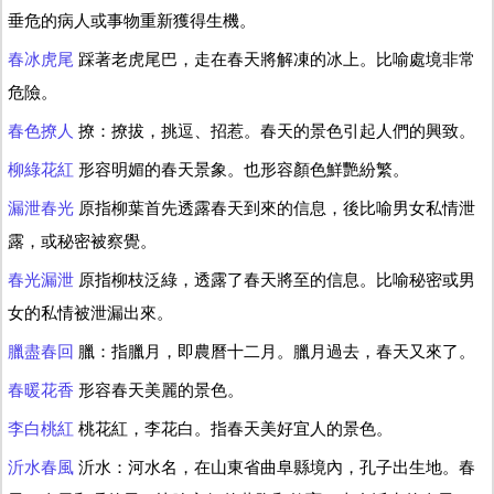
垂危的病人或事物重新獲得生機。
春冰虎尾
踩著老虎尾巴，走在春天將解凍的冰上。比喻處境非常
危險。
春色撩人
撩：撩拔，挑逗、招惹。春天的景色引起人們的興致。
柳綠花紅
形容明媚的春天景象。也形容顏色鮮艷紛繁。
漏泄春光
原指柳葉首先透露春天到來的信息，後比喻男女私情泄
露，或秘密被察覺。
春光漏泄
原指柳枝泛綠，透露了春天將至的信息。比喻秘密或男
女的私情被泄漏出來。
臘盡春回
臘：指臘月，即農曆十二月。臘月過去，春天又來了。
春暖花香
形容春天美麗的景色。
李白桃紅
桃花紅，李花白。指春天美好宜人的景色。
沂水春風
沂水：河水名，在山東省曲阜縣境內，孔子出生地。春