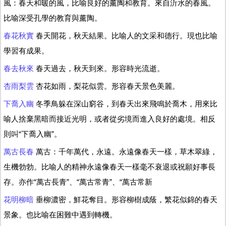
風：春天和暖的風，比喻良好的薰陶和教育。來自沂水的春風。
比喻深受孔學的教育與薰陶。
春花秋實
春天開花，秋天結果。比喻人的文采和德行。現也比喻
學習有成果。
春去秋來
春天過去，秋天到來。形容時光流逝。
杏雨梨雲
杏花如雨，梨花似雲。形容春天景色美麗。
下喬入幽
冬季鳥躲在深山窮谷，到春天出來飛鳴於喬木，用來比
喻人捨棄黑暗而接近光明，或者從劣境而進入良好的處境。相反
則叫“下喬入幽”。
萬古長春
萬古：千年萬代，永遠。永遠像春天一樣，草木翠綠，
生機勃勃。比喻人的精神永遠像春天一樣毫不衰退或祝願好事長
存。亦作“萬古長青”、“萬古常青”、“萬古常新
花明柳暗
垂柳濃密，鮮花奪目。形容柳樹成蔭，繁花似錦的春天
景象。也比喻在困難中遇到轉機。