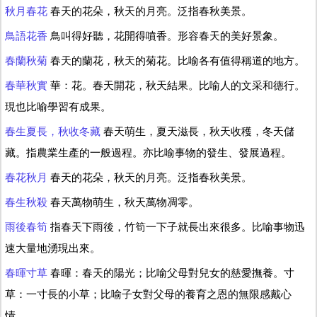
秋月春花
春天的花朵，秋天的月亮。泛指春秋美景。
鳥語花香
鳥叫得好聽，花開得噴香。形容春天的美好景象。
春蘭秋菊
春天的蘭花，秋天的菊花。比喻各有值得稱道的地方。
春華秋實
華：花。春天開花，秋天結果。比喻人的文采和德行。
現也比喻學習有成果。
春生夏長，秋收冬藏
春天萌生，夏天滋長，秋天收穫，冬天儲
藏。指農業生產的一般過程。亦比喻事物的發生、發展過程。
春花秋月
春天的花朵，秋天的月亮。泛指春秋美景。
春生秋殺
春天萬物萌生，秋天萬物凋零。
雨後春筍
指春天下雨後，竹筍一下子就長出來很多。比喻事物迅
速大量地湧現出來。
春暉寸草
春暉：春天的陽光；比喻父母對兒女的慈愛撫養。寸
草：一寸長的小草；比喻子女對父母的養育之恩的無限感戴心
情。