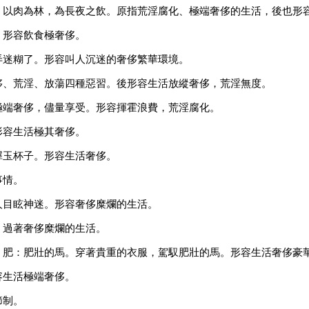
，以肉為林，為長夜之飲。原指荒淫腐化、極端奢侈的生活，後也形
。形容飲食極奢侈。
弄迷糊了。形容叫人沉迷的奢侈繁華環境。
侈、荒淫、放蕩四種惡習。後形容生活放縱奢侈，荒淫無度。
極端奢侈，儘量享受。形容揮霍浪費，荒淫腐化。
形容生活極其奢侈。
犀玉杯子。形容生活奢侈。
事情。
人目眩神迷。形容奢侈糜爛的生活。
，過著奢侈糜爛的生活。
；肥：肥壯的馬。穿著貴重的衣服，駕馭肥壯的馬。形容生活奢侈豪
容生活極端奢侈。
節制。