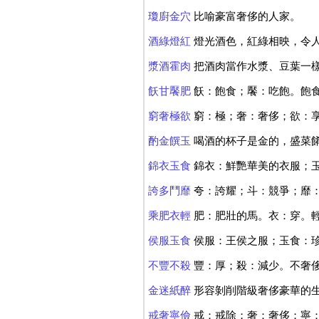
瓊廚金穴
比喻豪富奢侈的人家。
酒綠燈紅
燈光酒色，紅綠相映，令
漿酒霍肉
把酒肉當作水漿、豆葉一
飫甘饜肥
飫：飽食；饜：吃飽。飽
窮奢極欲
窮：極；奢：奢侈；欲：
酌金饌玉
喝酒的杯子是金的，盛菜
錦衣玉食
錦衣：鮮艷華美的衣服；
誇多鬥靡
夸：誇耀；斗：競爭；靡
乘肥衣輕
肥：肥壯的馬。衣：穿。
侯服玉食
侯服：王侯之服；玉食：
不豐不殺
豐：厚；殺：減少。不奢
金迷紙醉
形容剝削階級奢侈豪華的
戒奢寧儉
戒：戒除；奢：奢侈；寧