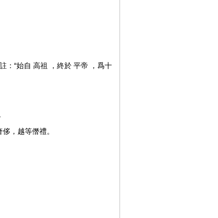
：“始自 高祖 ，終於 平帝 ，爲十
。
奢侈，越等僭禮。