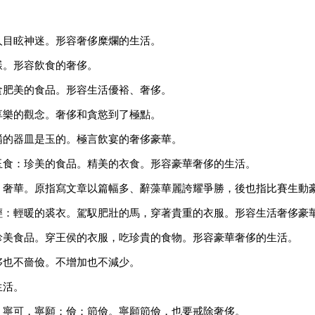
人目眩神迷。形容奢侈糜爛的生活。
樣。形容飲食的奢侈。
食肥美的食品。形容生活優裕、奢侈。
享樂的觀念。奢侈和貪慾到了極點。
餚的器皿是玉的。極言飲宴的奢侈豪華。
玉食：珍美的食品。精美的衣食。形容豪華奢侈的生活。
：奢華。原指寫文章以篇幅多、辭藻華麗誇耀爭勝，後也指比賽生動
輕：輕暖的裘衣。駕馭肥壯的馬，穿著貴重的衣服。形容生活奢侈豪
珍美食品。穿王侯的衣服，吃珍貴的食物。形容豪華奢侈的生活。
侈也不嗇儉。不增加也不減少。
生活。
：寧可，寧願；儉：節儉。寧願節儉，也要戒除奢侈。