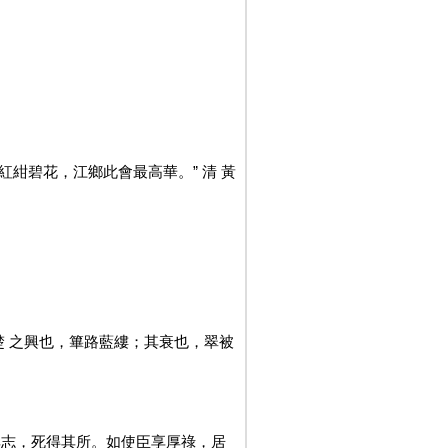
紅紺碧花，江鄉此會最高華。” 清 黃
 楚 之興也，篳路藍縷；其衰也，翠被
其志，死得其所。如使臣享厚祿，居