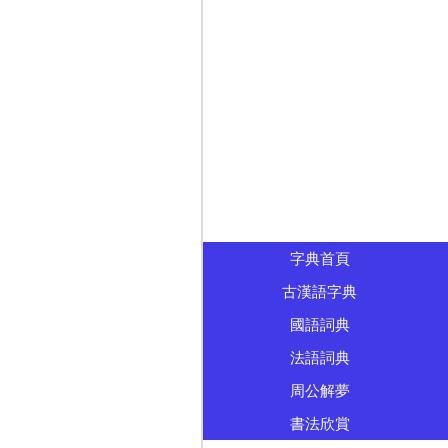
字典首頁
古漢語字典
國語詞典
法語詞典
周公解夢
書法欣賞