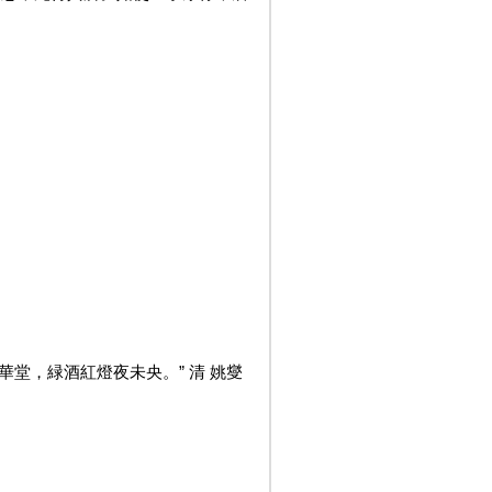
華堂，緑酒紅燈夜未央。” 清 姚燮