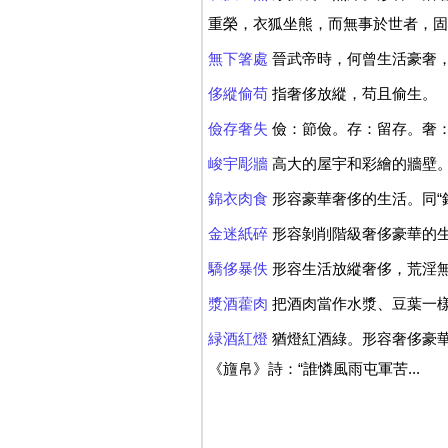
重榮，衣狐坐熊，而無事於世者，固所
無下箸處
晉武帝時，何曾生活豪奢
侈縱偷苟
指奢侈放縱，苟且偷生。
儉存奢失
儉：節儉。存：留存。奢
峻宇彫牆
高大的屋宇和彩繪的牆壁
錦衣肉食
形容豪華奢侈的生活。同“
金迷紙碎
形容剝削階級奢侈豪華的
驕侈暴佚
形容生活放縱奢侈，荒淫無
漿酒藿肉
把酒肉當作水漿、豆葉一樣
緑酒紅燈
猶燈紅酒綠。形容奢侈豪華的
《旜帛》詩：“誰憐風雨屯軍苦...