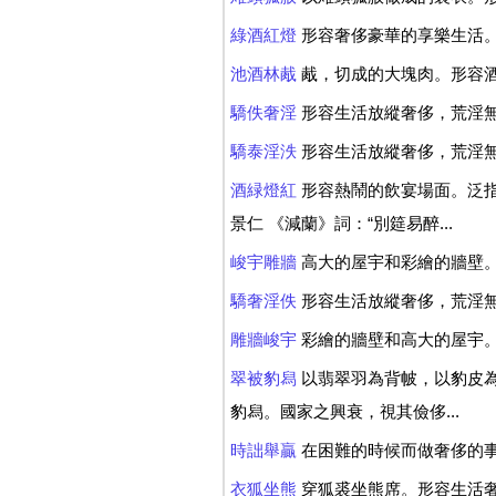
綠酒紅燈
形容奢侈豪華的享樂生活
池酒林胾
胾，切成的大塊肉。形容
驕佚奢淫
形容生活放縱奢侈，荒淫無
驕泰淫泆
形容生活放縱奢侈，荒淫無
酒緑燈紅
形容熱鬧的飲宴場面。泛指奢
景仁 《減蘭》詞：“別筵易醉...
峻宇雕牆
高大的屋宇和彩繪的牆壁
驕奢淫佚
形容生活放縱奢侈，荒淫無
雕牆峻宇
彩繪的牆壁和高大的屋宇。
翠被豹舄
以翡翠羽為背帔，以豹皮為履
豹舄。國家之興衰，視其儉侈...
時詘舉贏
在困難的時候而做奢侈的事
衣狐坐熊
穿狐裘坐熊席。形容生活奢