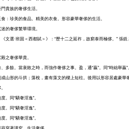
豪門貴族的奢侈生活。
玉食：珍美的食品。精美的衣食。形容豪華奢侈的生活。
沉迷的奢侈繁華環境。
文選·班固＜西都賦＞》：“歷十二之延祚，故窮泰而極侈。” 張銑 註
宮殿之奢侈華貴。
、多餘。當衰敗之時，而強作奢侈之事。盈，通“贏”。同“時絀舉贏”
刻成山形的斗拱；藻梲，畫有藻文的樑上短柱。後用以形容居處豪華
侈。
度。同“驕奢淫逸”。
度。同“驕奢淫逸”。
度。同“驕奢淫逸”。
形容穿著講究，生活奢侈。