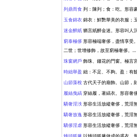
列鼎而食
列：陳列；食：吃。形容
玉食錦衣
錦衣：鮮艷華美的衣服；
迷金醉紙
猶言紙醉金迷。形容叫人
窮泰極侈
形容極端奢侈，盡情享受。《
二世；世增修飾，故至窮極奢侈。...
珠窗網戶
飾珠、鏤花的門窗。極言
時絀舉盈
絀：不足、不夠。盈：有餘
山節藻梲
古代天子的廟飾。山節，
履絲曳縞
穿絲履，著縞衣。形容奢
驕奢淫泆
形容生活放縱奢侈，荒淫無
驕奢放逸
形容生活放縱奢侈，荒淫無
驕侈淫虐
形容生活放縱奢侈，荒淫無
雉頭狐腋
以雉頭狐腋做成的裘衣。