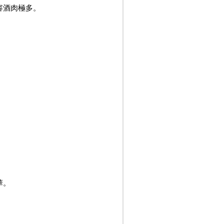
容酒肉極多。
華。