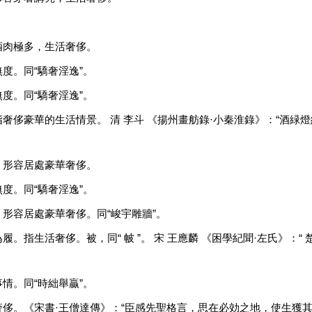
。
酒肉極多，生活奢侈。
度。同“驕奢淫逸”。
度。同“驕奢淫逸”。
侈豪華的生活情景。 清 李斗 《揚州畫舫錄·小秦淮錄》：“酒緑燈
。形容居處豪華奢侈。
度。同“驕奢淫逸”。
形容居處豪華奢侈。同“峻宇雕牆”。
。指生活奢侈。被，同“ 帔 ”。 宋 王應麟 《困學紀聞·左氏》：“
情。同“時絀舉贏”。
侈。《宋書·王僧達傳》：“臣感先聖格言，思在必効之地，使生獲