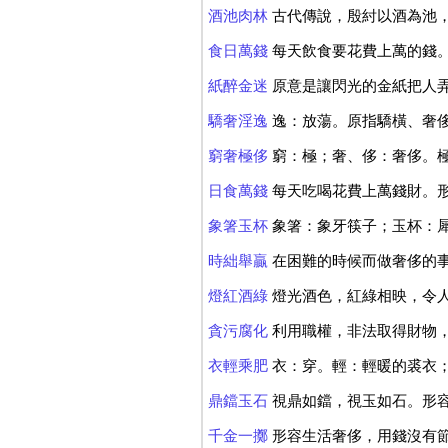
酒池肉林
古代傳說，殷紂以酒為池
食日萬錢
每天飲食要花費上萬的錢
紙醉金迷
原意是讓閃光的金紙把人
驕奢淫逸
逸：放蕩。原指驕橫、奢
窮奢極侈
窮：極；奢、侈：奢侈。
日食萬錢
每天吃喝花費上萬錢財。
象箸玉杯
象箸：象牙筷子；玉杯：
時絀舉贏
在困難的時候而做奢侈的
燈紅酒綠
燈光酒色，紅綠相映，令
貪污腐化
利用職權，非法取得財物
衣輕乘肥
衣：穿。輕：輕暖的裘衣
鼎鐺玉石
視鼎如鐺，視玉如石。形
千金一擲
形容生活奢侈，用錢沒有