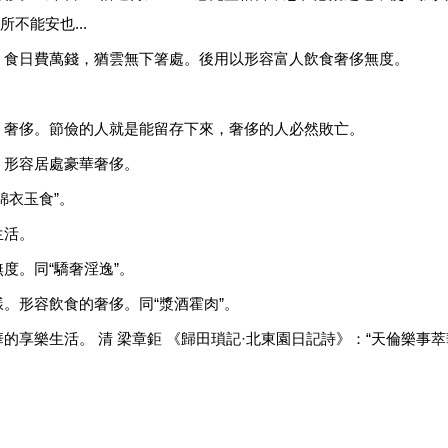
不能安也...
，食日費萬錢，猶雲無下箸處。後用以形容富人飲食奢侈無度。
：奢侈。節儉的人就是能留存下來，奢侈的人必然敗亡。
。形容居處豪華奢侈。
錦衣玉食”。
生活。
度。同“驕奢淫逸”。
。形容飲食的奢侈。同“漿酒霍肉”。
享樂生活。 清 梁章鉅 《歸田瑣記·北東園日記詩》：“天倫樂事萃