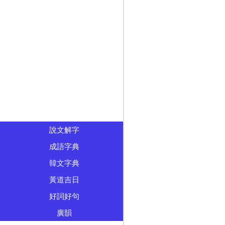
說文解字
成語字典
韓文字典
黃道吉日
好詞好句
廣韻