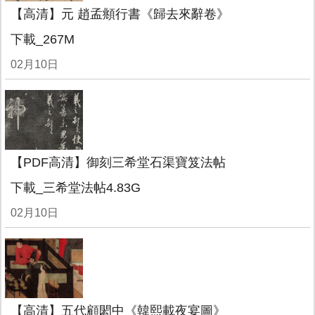
【高清】元 趙孟頫行書《歸去來辭卷》
下載_267M
02月10日
【PDF高清】御刻三希堂石渠寶笈法帖
下載_三希堂法帖4.83G
02月10日
【高清】五代顧閎中《韓熙載夜宴圖》