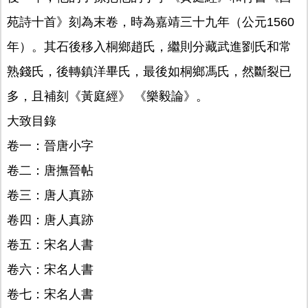
苑詩十首》刻為末卷，時為嘉靖三十九年（公元1560
年）。其石後移入桐鄉趙氏，繼則分藏武進劉氏和常
熟錢氏，後轉鎮洋畢氏，最後如桐鄉馮氏，然斷裂已
多，且補刻《黃庭經》 《樂毅論》。
大致目錄
卷一：晉唐小字
卷二：唐撫晉帖
卷三：唐人真跡
卷四：唐人真跡
卷五：宋名人書
卷六：宋名人書
卷七：宋名人書