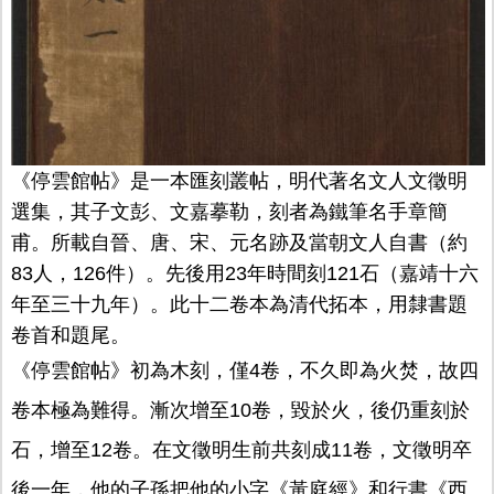
《停雲館帖》是一本匯刻叢帖，明代著名文人文徵明
選集，其子文彭、文嘉摹勒，刻者為鐵筆名手章簡
甫。所載自晉、唐、宋、元名跡及當朝文人自書（約
83人，126件）。先後用23年時間刻121石（嘉靖十六
年至三十九年）。此十二卷本為清代拓本，用隸書題
卷首和題尾。
《停雲館帖》初為木刻，僅4卷，不久即為火焚，故四
卷本極為難得。漸次增至10卷，毀於火，後仍重刻於
石，增至12卷。在文徵明生前共刻成11卷，文徵明卒
後一年，他的子孫把他的小字《黃庭經》和行書《西