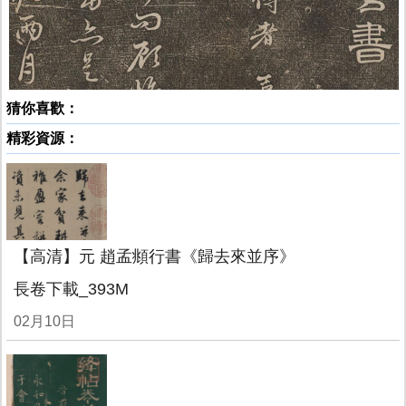
猜你喜歡：
精彩資源：
【高清】元 趙孟頫行書《歸去來並序》
長卷下載_393M
02月10日