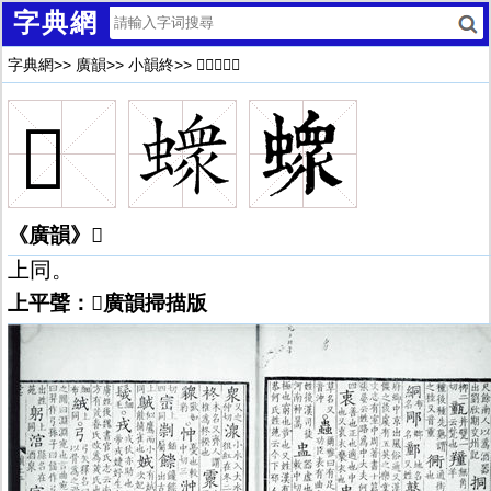
字典網
字典網
>>
廣韻
>>
小韻終
>>
𧑄廣韻解釋
𧑄
《廣韻》𧑄
上同。
上平聲：𧑄廣韻掃描版