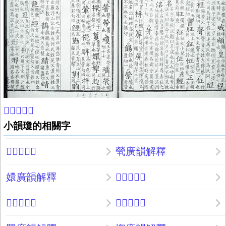
𡞦康熙字典
小韻瓊的相關字
𦽓廣韻解釋
煢廣韻解釋
嬛廣韻解釋
𦾵廣韻解釋
𨍶廣韻解釋
𢗋廣韻解釋