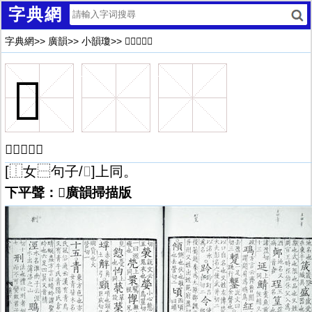
字典網
字典網
>>
廣韻
>>
小韻瓊
>>
𡞦廣韻解釋
𡞦
𡞦廣韻釋文
[⿰女⿱句子/
𡞦
]上同。
下平聲：𡞦廣韻掃描版