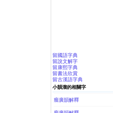
留國語字典
留說文解字
留康熙字典
留書法欣賞
留古漢語字典
小韻溜的相關字
瘤廣韻解釋
廇廣韻解釋