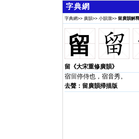
字典網
字典網
>>
廣韻
>>
小韻溜
>>
留廣韻解
留
留《大宋重修廣韻》
宿
留
停侍也，宿音秀。
去聲：留廣韻掃描版