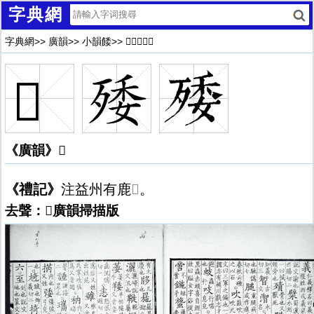
字典網
字典網
>>
廣韻
>>
小韻餧
>>
𣨙廣韻解釋
𣨙
《廣韻》𣨙
《禮記》
注益州有鹿
𣨙
。
去聲：𣨙廣韻掃描版