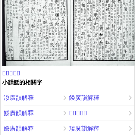
𣨙康熙字典
小韻餧的相關字
浽廣韻解釋
餧廣韻解釋
餒廣韻解釋
𩗔廣韻解釋
娞廣韻解釋
䍴廣韻解釋