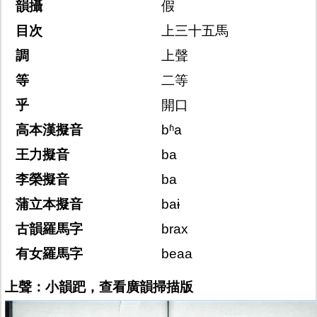
韻攝
假
目次
上三十五馬
調
上聲
等
二等
乎
開口
高本漢擬音
bʱa
王力擬音
ba
李榮擬音
ba
蒲立本擬音
baɨ
古韻羅馬字
brax
有女羅馬字
beaa
上聲：小韻跁，查看廣韻掃描版