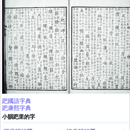
跁國語字典
跁康熙字典
小韻跁里的字