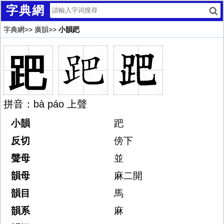
字典網
字典網
>>
廣韻
>>
小韻跁
跁
拼音：bà páo 上聲
小韻
跁
反切
傍下
聲母
並
韻母
麻二開
韻目
馬
韻系
麻