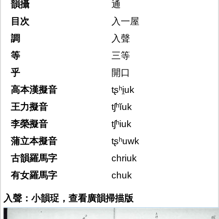
韻攝
通
目次
入一屋
調
入聲
等
三等
乎
開口
高本漢擬音
tʂʰi̯uk
王力擬音
tʃʰĭuk
李榮擬音
tʃʰiuk
蒲立本擬音
tʂʰuwk
古韻羅馬字
chriuk
有女羅馬字
chuk
入聲：小韻珿，查看廣韻掃描版