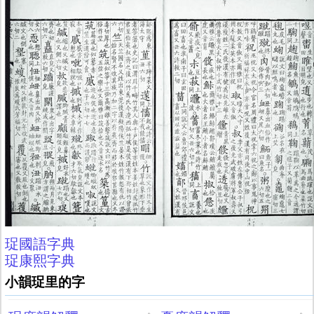
珿國語字典
珿康熙字典
小韻珿里的字