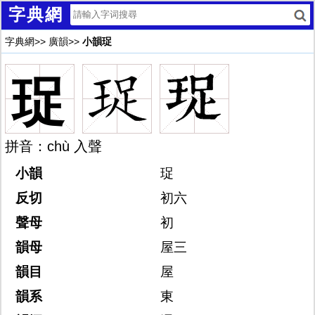
字典網
字典網
>>
廣韻
>>
小韻珿
珿
拼音：chù 入聲
小韻
珿
反切
初六
聲母
初
韻母
屋三
韻目
屋
韻系
東