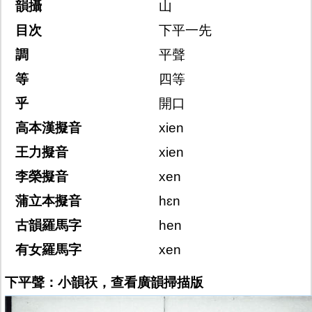
韻攝
山
目次
下平一先
調
平聲
等
四等
乎
開口
高本漢擬音
xien
王力擬音
xien
李榮擬音
xen
蒲立本擬音
hɛn
古韻羅馬字
hen
有女羅馬字
xen
下平聲：小韻祆，查看廣韻掃描版