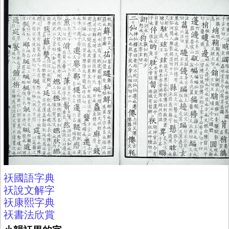
祆國語字典
祆說文解字
祆康熙字典
祆書法欣賞