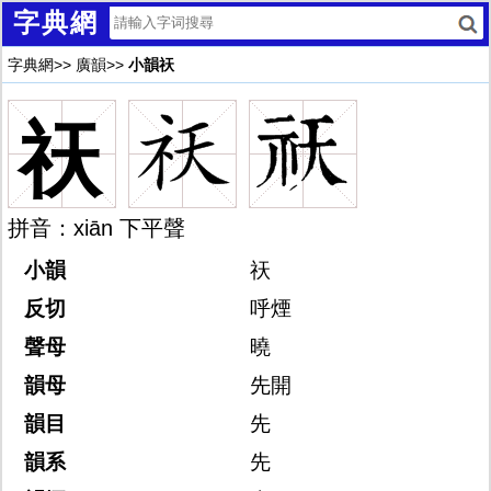
字典網
字典網
>>
廣韻
>>
小韻祆
祆
拼音：xiān 下平聲
小韻
祆
反切
呼煙
聲母
曉
韻母
先開
韻目
先
韻系
先