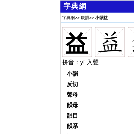
字典網
字典網
>>
廣韻
>>
小韻益
益
拼音：yì 入聲
小韻
反切
聲母
韻母
韻目
韻系