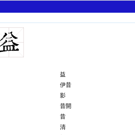
益
伊昔
影
昔開
昔
清