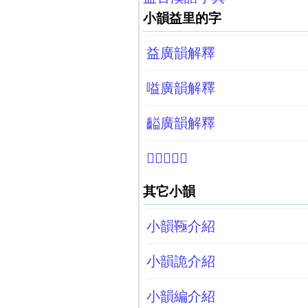
小韻益里的字
益廣韻解釋
嗌廣韻解釋
齸廣韻解釋
𦶩廣韻解釋
其它小韻
小韻䩯介紹
小韻詭介紹
小韻編介紹