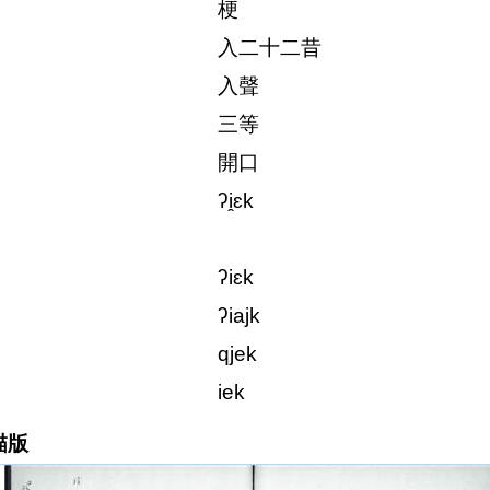
梗
入二十二昔
入聲
三等
開口
ʔi̯ɛk
ʔiɛk
ʔiajk
qjek
iek
描版