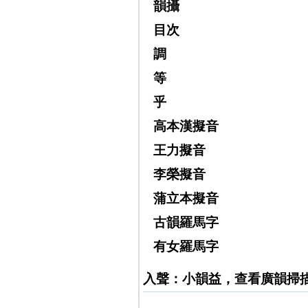
韻攝
目次
調
等
乎
高本漢擬音
王力擬音
李榮擬音
蒲立本擬音
古韻羅馬字
有女羅馬字
入聲：小韻益，查看廣韻掃