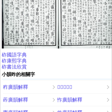
砟國語字典
砟康熙字典
砟書法欣賞
小韻昨的相關字
秨廣韻解釋
𢂃廣韻解釋
葃廣韻解釋
怍廣韻解釋