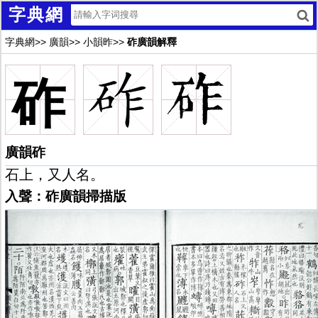
字典網
字典網
>>
廣韻
>>
小韻昨
>>
砟廣韻解釋
砟
廣韻砟
石上，又人名。
入聲：砟廣韻掃描版