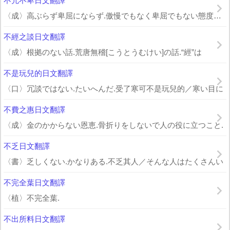
不亢不卑日文翻譯
〈成〉高ぶらず卑屈にならず.傲慢でもなく卑屈でもない態度をい
不經之談日文翻譯
〈成〉根拠のない話.荒唐無稽[こうとうむけい]の話.“經”は
不是玩兒的日文翻譯
〈口〉冗談ではない.たいへんだ.受了寒可不是玩兒的／寒い目に
不費之惠日文翻譯
〈成〉金のかからない恩恵.骨折りをしないで人の役に立つこと.
不乏日文翻譯
〈書〉乏しくない.かなりある.不乏其人／そんな人はたくさんい
不完全葉日文翻譯
〈植〉不完全葉.
不出所料日文翻譯