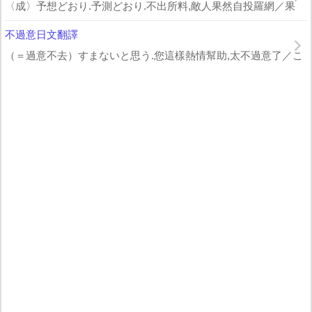
〈成〉予想どおり.予測どおり.不出所料,敵人果然自投羅網／果
不過意日文翻譯
（＝過意不去）すまないと思う.您這樣熱情幫助,太不過意了／こ