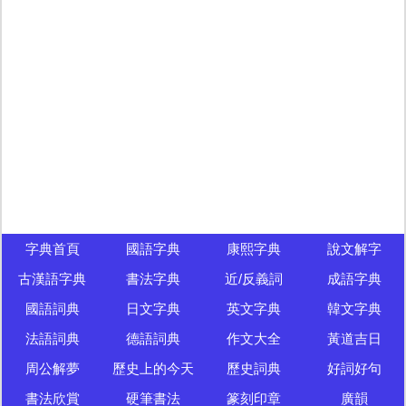
字典首頁
國語字典
康熙字典
說文解字
古漢語字典
書法字典
近/反義詞
成語字典
國語詞典
日文字典
英文字典
韓文字典
法語詞典
德語詞典
作文大全
黃道吉日
周公解夢
歷史上的今天
歷史詞典
好詞好句
書法欣賞
硬筆書法
篆刻印章
廣韻