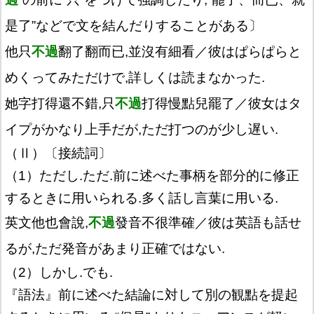
是了”などで文を結んだりすることがある〕
他只
不過
翻了翻而已,並沒有細看／彼はぱらぱらと
めくってみただけで,詳しくは読まなかった.
她字打得還不錯,只
不過
打得慢點兒罷了／彼女はタ
イプがかなり上手だが,ただ打つのが少し遅い.
（Ⅱ）〔接続詞〕
（1）ただし.ただ.前に述べた事柄を部分的に修正
するときに用いられる.多く話し言葉に用いる.
英文他也會說,
不過
發音不很準確／彼は英語も話せ
るが,ただ発音があまり正確ではない.
（2）しかし.でも.
『語法』前に述べた結論に対して別の観點を提起