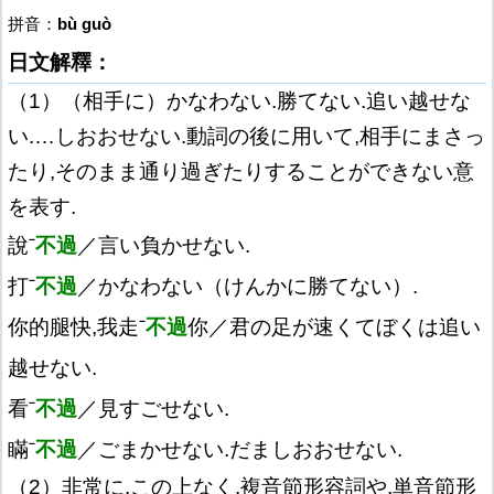
拼音：
bù guò
日文解釋：
（1）（相手に）かなわない.勝てない.追い越せな
い.…しおおせない.動詞の後に用いて,相手にまさっ
たり,そのまま通り過ぎたりすることができない意
を表す.
說ˉ
不過
／言い負かせない.
打ˉ
不過
／かなわない（けんかに勝てない）.
你的腿快,我走ˉ
不過
你／君の足が速くてぼくは追い
越せない.
看ˉ
不過
／見すごせない.
瞞ˉ
不過
／ごまかせない.だましおおせない.
（2）非常に.この上なく.複音節形容詞や,単音節形