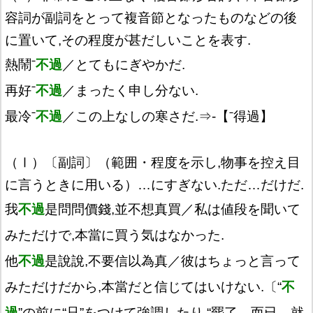
容詞が副詞をとって複音節となったものなどの後
に置いて,その程度が甚だしいことを表す.
熱鬧ˉ
不過
／とてもにぎやかだ.
再好ˉ
不過
／まったく申し分ない.
最冷ˉ
不過
／この上なしの寒さだ.⇒‐【ˉ得過】
（Ⅰ）〔副詞〕（範囲・程度を示し,物事を控え目
に言うときに用いる）…にすぎない.ただ…だけだ.
我
不過
是問問價錢,並不想真買／私は値段を聞いて
みただけで,本當に買う気はなかった.
他
不過
是說說,不要信以為真／彼はちょっと言って
みただけだから,本當だと信じてはいけない.〔“
不
過
”の前に“只”をつけて強調したり,“罷了、而已、就