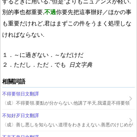
するときに用いる.“但是”よりもニュアンスが軽い.
別的事也都重要,
不過
你要先把這事辦好／ほかの事
も重要だけれど,君はまずこの件をうまく処理しな
ければならない.
１．～に過ぎない．～なだけだ
２．ただし．ただ．でも
日文字典
相關詞語
不得要領日文翻譯
〈成〉不得要領.要點が分からない.他講了半天,我還是不得要領
不知好歹日文翻譯
〈成〉善し悪しを知らない.道理をわきまえない.善悪のけじめが