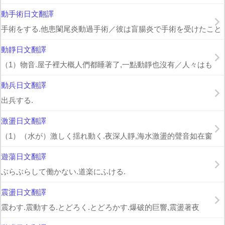
動手術日文翻譯
手術をする.他患闌尾炎動過手術／彼は盲腸炎で手術を受けたこと
動靜日文翻譯
（1）物音.屋子裡大概人們都睡著了,一點動靜也沒有／人々はも
動兵日文翻譯
出兵する.
激盪日文翻譯
（1）（水が）激しく揺れ動く.夜深人靜,海水激盪的聲音如在窗
遊蕩日文翻譯
ぶらぶらして働かない.道楽にふける.
震盪日文翻譯
震わす.震動する.とどろく.とどろかす.爆破的巨響,震盪著夜