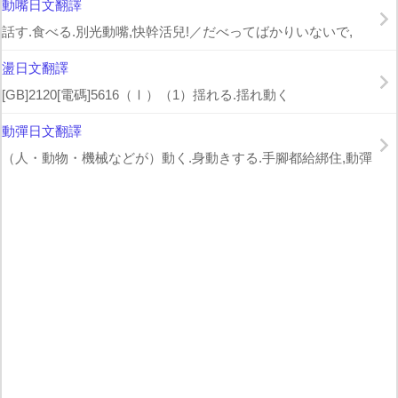
動嘴日文翻譯
話す.食べる.別光動嘴,快幹活兒!／だべってばかりいないで,
盪日文翻譯
[GB]2120[電碼]5616（Ⅰ）（1）揺れる.揺れ動く
動彈日文翻譯
（人・動物・機械などが）動く.身動きする.手腳都給綁住,動彈