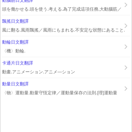
動腦筋日文翻譯
頭を働かせる.頭を使う.考える.為了完成這項任務,大動腦筋／
飄搖日文翻譯
風に翻る.風雨飄搖／風雨にもまれる.不安定な狀態にあること.
動輪日文翻譯
〈機〉動輪.
卡通片日文翻譯
動畫.アニメーション.アニメ—ション
動量日文翻譯
〈物〉運動量.動量守恆定律／運動量保存の法則.[理]運動量