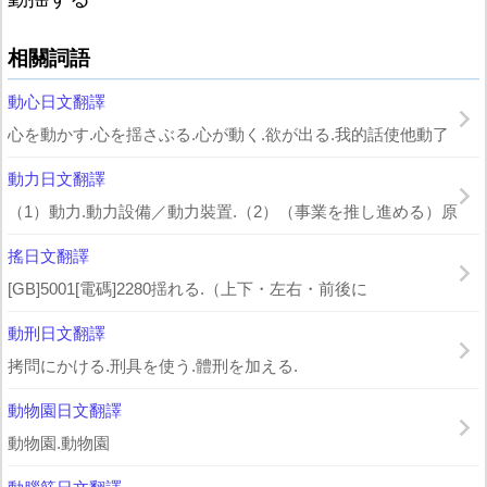
相關詞語
動心日文翻譯
心を動かす.心を揺さぶる.心が動く.欲が出る.我的話使他動了
動力日文翻譯
（1）動力.動力設備／動力裝置.（2）（事業を推し進める）原
搖日文翻譯
[GB]5001[電碼]2280揺れる.（上下・左右・前後に
動刑日文翻譯
拷問にかける.刑具を使う.體刑を加える.
動物園日文翻譯
動物園.動物園