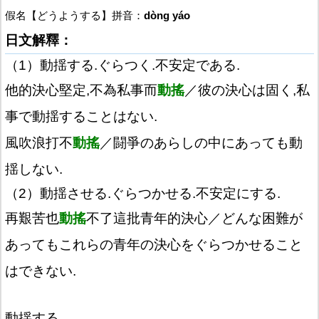
假名【どうようする】拼音：
dòng yáo
日文解釋：
（1）動揺する.ぐらつく.不安定である.
他的決心堅定,不為私事而
動搖
／彼の決心は固く,私
事で動揺することはない.
風吹浪打不
動搖
／闘爭のあらしの中にあっても動
揺しない.
（2）動揺させる.ぐらつかせる.不安定にする.
再艱苦也
動搖
不了這批青年的決心／どんな困難が
あってもこれらの青年の決心をぐらつかせること
はできない.
動揺する