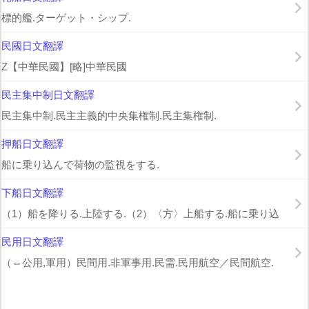
標的艦.ターゲット・シップ.
民國日文翻譯
Z【中華民國】[略]中華民國
民主集中制日文翻譯
民主集中制.民主主義的中央集権制.民主集権制.
押船日文翻譯
船に乗り込んで荷物の監視をする.
下船日文翻譯
（1）船を降りる.上陸する.（2）〈方〉上船する.船に乗り込
民用日文翻譯
（⇔公用,軍用）民間用.非軍事用.民需.民用航空／民間航空.