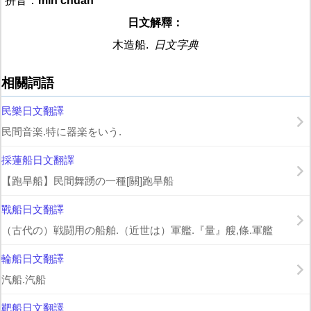
拼音：
mín chuán
日文解釋：
木造船.
日文字典
相關詞語
民樂日文翻譯
民間音楽.特に器楽をいう.
採蓮船日文翻譯
【跑旱船】民間舞踴の一種[關]跑旱船
戰船日文翻譯
（古代の）戦闘用の船舶.（近世は）軍艦.『量』艘,條.軍艦
輪船日文翻譯
汽船.汽船
靶船日文翻譯