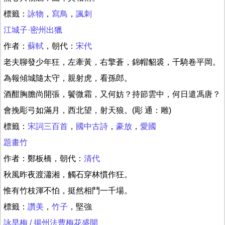
標籤：
詠物
，
寫鳥
，
諷刺
江城子·密州出獵
作者：
蘇軾
，朝代：
宋代
老夫聊發少年狂，左牽黃，右擎蒼，錦帽貂裘，千騎卷平岡。
為報傾城隨太守，親射虎，看孫郎。
酒酣胸膽尚開張，鬢微霜，又何妨？持節雲中，何日遣馮唐？
會挽彫弓如滿月，西北望，射天狼。(彫 通：雕)
標籤：
宋詞三百首
，
國中古詩
，
豪放
，
愛國
題畫竹
作者：鄭板橋，朝代：
清代
秋風昨夜渡瀟湘，觸石穿林慣作狂。
惟有竹枝渾不怕，挺然相鬥一千場。
標籤：
讚美
，
竹子
，堅強
詠早梅 / 揚州法曹梅花盛開