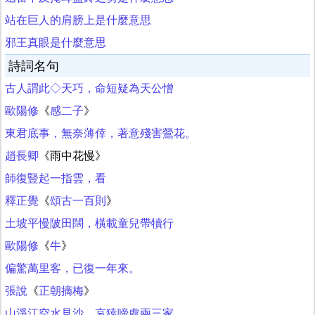
站在巨人的肩膀上是什麼意思
邪王真眼是什麼意思
詩詞名句
古人謂此◇天巧，命短疑為天公憎
歐陽修
《
感二子
》
東君底事，無奈薄倖，著意殘害鶯花。
趙長卿
《雨中花慢》
師復豎起一指雲，看
釋正覺
《
頌古一百則
》
土坡平慢陂田闊，橫載童兒帶犢行
歐陽修
《
牛
》
偏驚萬里客，已復一年來。
張說
《
正朝摘梅
》
山淨江空水見沙，哀猿啼處兩三家。