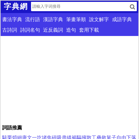
字典網
書法字典
流行語
漢語字典
筆畫筆順
說文解字
成語字典
古詩詞
詩詞名句
近反義詞
造句
套用下載
詞語推薦
駭栗
煩細
唐文
一圪堵
焦碎
吸盡
縕褐
驅擯
散工
彝敘
舅子
自由下落