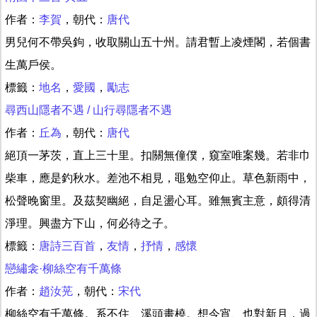
作者：
李賀
，朝代：
唐代
男兒何不帶吳鉤，收取關山五十州。請君暫上凌煙閣，若個書
生萬戶侯。
標籤：
地名
，
愛國
，
勵志
尋西山隱者不遇 / 山行尋隱者不遇
作者：
丘為
，朝代：
唐代
絕頂一茅茨，直上三十里。扣關無僮僕，窺室唯案幾。若非巾
柴車，應是釣秋水。差池不相見，黽勉空仰止。草色新雨中，
松聲晚窗里。及茲契幽絕，自足盪心耳。雖無賓主意，頗得清
淨理。興盡方下山，何必待之子。
標籤：
唐詩三百首
，
友情
，
抒情
，
感懷
戀繡衾·柳絲空有千萬條
作者：
趙汝茪
，朝代：
宋代
柳絲空有千萬條。系不住、溪頭畫橈。想今宵、也對新月，過