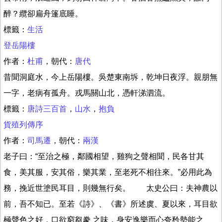
醉？纜卻扁舟篷底睡。
標籤：
生活
登岳陽樓
作者：
杜甫
，朝代：
唐代
昔聞洞庭水，今上岳陽樓。吳楚東南坼，乾坤日夜浮。親朋無
一字，老病有孤舟。戎馬關山北，憑軒涕泗流。
標籤：
唐詩三百首
，
山水
，
抱負
貨殖列傳序
作者：
司馬遷
，朝代：
兩漢
老子曰：“至治之極，鄰國相望，雞狗之聲相聞，民各甘其
食，美其服，安其俗，樂其業，至老死不相往來。”必用此為
務，挽近世塗民耳目，則幾無行矣。 太史公曰：夫神農以
前，吾不知已。至若《詩》、《書》所述虞、夏以來，耳目欲
極聲色之好，口欲窮芻豢 之味，身安逸樂而心夸矜勢能之