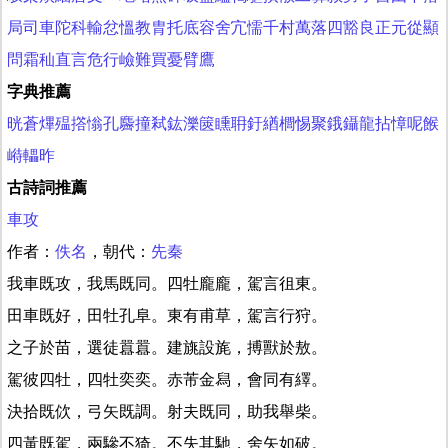
局司
車陀
科輸
忿慍
教胄
托底
容舍
宂懦
千村萬落
四豁
良正
元從
顯
問
霜秈
直言危行
嶮難
買憂
臂鷹
字典推薦
晄
蒼
熚
殟
撘
慃
孔
麡
撞
弒
鈜
濼
篋
矄
耼
釪
緧
櫚
惕
聚
鋨
鑷
龍
拈
慞
呢
餱
崻
轠
昨
古詩詞推薦
車攻
作者：
佚名
，朝代：
先秦
我車既攻，我馬既同。四牡龐龐，駕言徂東。
田車既好，田牡孔阜。東有甫草，駕言行狩。
之子於苗，選徒囂囂。建旐設旄，搏獸於敖。
駕彼四牡，四牡奕奕。赤芾金舄，會同有繹。
決拾既佽，弓矢既調。射夫既同，助我舉柴。
四黃既駕，兩驂不猗。不失其馳，舍矢如破。