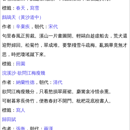
標籤：
春天
，
寫雪
鷓鴣天（黃沙道中）
作者：
辛棄疾
，朝代：
宋代
句里春風正剪裁。溪山一片畫圖開。輕鷗自趁虛船去，荒犬還
迎野婦回。松菊竹，翠成堆。要擎殘雪斗疏梅。亂鴉畢竟無才
思，時把瓊瑤蹴下來。
標籤：
田園
浣溪沙·欲問江梅瘦幾
作者：
納蘭性德
，朝代：
清代
欲問江梅瘦幾分，只看愁損翠羅裙。麝篝衾冷惜余熏。
可耐暮寒長倚竹，便教春好不開門。枇杷花底校書人。
標籤：
寫人
歸田賦
作者：
張衡
，朝代：
兩漢