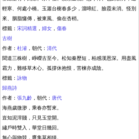
輕寒、何處小橋。玉簫台榭春多少，溜啼紅、臉霞未消。怪別
來、胭脂慵傳，被東風、偷在杏梢。
標籤：
宋詞精選
，
婦女
，
傷春
古樹
作者：
杜濬
，朝代：
清代
聞道三株樹，崢嶸古至今。松知秦歷短，柏感漢恩深。用盡風
霜力，難移草木心。孤撐休抱恨，苦楝亦成陰。
標籤：
詠物
歸燕詩
作者：
張九齡
，朝代：
唐代
海燕歲微渺，乘春亦暫來。
豈知泥滓賤，只見玉堂開。
繡戶時雙入，華堂日幾回。
無心與物競，鷹隼莫相猜。