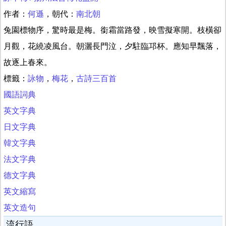
作者：
何遜
，朝代：
南北朝
兔園標物序，驚時最是梅。銜霜當路發，映雪擬寒開。枝橫卻
月觀，花繞凌風台。朝灑長門泣，夕駐臨邛杯。應知早飄落，
故逐上春來。
標籤：
詠物
，
梅花
，
古詩三百首
國語詞典
英文字典
日文字典
韓文字典
法文字典
德文字典
英文縮寫
英文造句
流行語