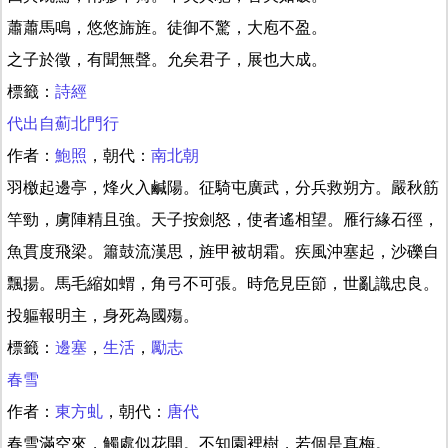
蕭蕭馬鳴，悠悠旆旌。徒御不驚，大庖不盈。
之子於徵，有聞無聲。允矣君子，展也大成。
標籤：
詩經
代出自薊北門行
作者：
鮑照
，朝代：
南北朝
羽檄起邊亭，烽火入鹹陽。征騎屯廣武，分兵救朔方。嚴秋筋
竿勁，虜陣精且強。天子按劍怒，使者遙相望。雁行緣石徑，
魚貫度飛梁。簫鼓流漢思，旌甲被胡霜。疾風沖塞起，沙礫自
飄揚。馬毛縮如蝟，角弓不可張。時危見臣節，世亂識忠良。
投軀報明主，身死為國殤。
標籤：
邊塞
，
生活
，
勵志
春雪
作者：
東方虬
，朝代：
唐代
春雪滿空來，觸處似花開。不知園裡樹，若個是真梅。