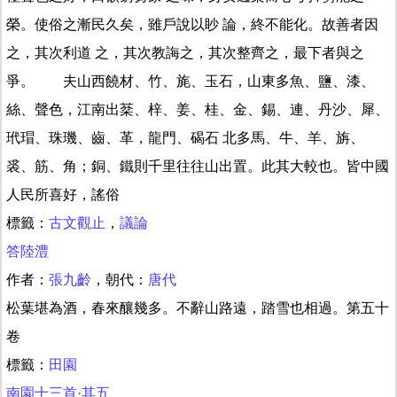
榮。使俗之漸民久矣，雖戶說以眇 論，終不能化。故善者因
之，其次利道 之，其次教誨之，其次整齊之，最下者與之
爭。 夫山西饒材、竹、旄、玉石，山東多魚、鹽、漆、
絲、聲色，江南出棻、梓、姜、桂、金、錫、連、丹沙、犀、
玳瑁、珠璣、齒、革，龍門、碣石 北多馬、牛、羊、旃、
裘、筋、角；銅、鐵則千里往往山出置。此其大較也。皆中國
人民所喜好，謠俗
標籤：
古文觀止
，
議論
答陸澧
作者：
張九齡
，朝代：
唐代
松葉堪為酒，春來釀幾多。不辭山路遠，踏雪也相過。第五十
卷
標籤：
田園
南園十三首·其五