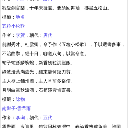
我愛銅官樂，千年未擬還。要須回舞袖，拂盡五松山。
標籤：
地名
五粒小松歌
作者：
李賀
，朝代：
唐代
前謝秀才、杜雲卿，命予作《五粒小松歌》，予以選書多事，
不治曲辭，經十日，聊道八句，以當命意。
蛇子蛇孫鱗蜿蜿，新香幾粒洪崖飯。
綠波浸葉滿濃光，細束龍髯鉸刀剪。
主人壁上鋪州圖，主人堂前多俗儒。
月明白露秋淚滴，石筍溪雲肯寄書。
標籤：
詠物
南鄉子·雲帶雨
作者：
李珣
，朝代：
五代
雲帶雨，浪迎風，釣翁回棹碧灣中。春酒香熟鱸魚美，誰同