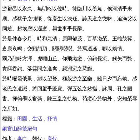
游都邑以永久，無明略以佐時。徒臨川以羨魚，俟河清乎未
期。感蔡子之慷慨，從唐生以決疑。諒天道之微昧，追漁父以
同嬉。超埃塵以遐逝，與世事乎長辭。
於是仲春令月，時和氣清；原隰郁茂，百草滋榮。王雎鼓翼，
倉庚哀鳴；交頸頡頏，關關嚶嚶。於焉逍遙，聊以娛情。
爾乃龍吟方澤，虎嘯山丘。仰飛纖繳，俯釣長流。觸矢而斃，
貪餌吞鉤。落雲間之逸禽，懸淵沉之鯊鰡。
於時曜靈俄景，繼以望舒。極般游之至樂，雖日夕而忘劬。感
老氏之遺誡，將回駕乎蓬廬。彈五弦之妙指，詠周、孔之圖
書。揮翰墨以奮藻，陳三皇之軌模。苟縱心於物外，安知榮辱
之所如。
標籤：
田園
，
生活
，
抒情
銅官山醉後絕句
作者：
李白
，朝代：
唐代