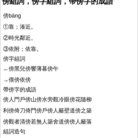
傍組詞，傍字組詞，帶傍字的成語
傍bàng
①靠；湊近。
②時光鄰近。
③依附；依靠。
傍字組詞
←傍黑兒傍響薄暮傍午
→偎傍依傍
帶傍字的成語
傍人門戶傍山傍水旁觀冷眼傍花隨柳
利傍倚刀倚門傍戶傍人籬壁道傍之築
傍觀者清傍若無人築舍道傍傍人籬落
組詞造句