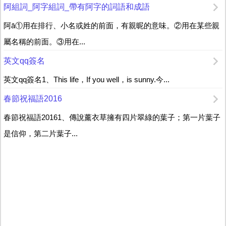
阿組詞_阿字組詞_帶有阿字的詞語和成語
阿ā①用在排行、小名或姓的前面，有親昵的意味。②用在某些親
屬名稱的前面。③用在...
英文qq簽名
英文qq簽名1、This life，If you well，is sunny.今...
春節祝福語2016
春節祝福語20161、傳說薰衣草擁有四片翠綠的葉子；第一片葉子
是信仰，第二片葉子...