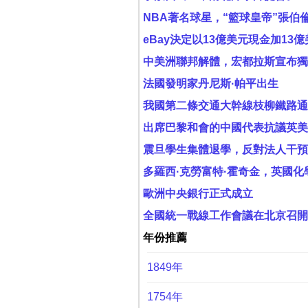
NBA著名球星，“籃球皇帝”張伯
eBay決定以13億美元現金加13
中美洲聯邦解體，宏都拉斯宣布獨
法國發明家丹尼斯·帕平出生
我國第二條交通大幹線枝柳鐵路通
出席巴黎和會的中國代表抗議英美
震旦學生集體退學，反對法人干預
多羅西·克勞富特·霍奇金，英國
歐洲中央銀行正式成立
全國統一戰線工作會議在北京召開
年份推薦
1849年
1754年