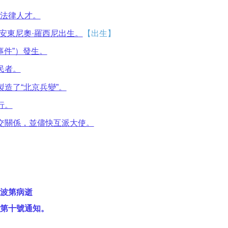
法律人才。
安東尼奧·羅西尼出生。
【出生】
事件”）發生。
民者。
造了“北京兵變”。
行。
交關係，並儘快互派大使。
波第病逝
第十號通知。