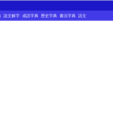
典
說文解字
成語字典
歷史字典
書法字典
語文