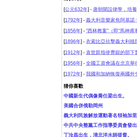
[
公元632年
] -
唐朝開設律學，培養
[
1792年
] -
義大利音樂家焦阿基諾·
[
1856年
] -
“西林教案”（即“馬神甫
[
1896年
] -
衣索比亞抗擊義大利殖
[
1912年
] -
袁世凱指使曹錕的部下製
[
1956年
] -
全國工資會議在北京舉
[
1972年
] -
我國和加納恢復兩國外
猜你喜歡
中國新生代偶像喬任梁出生。
美國合併俄勒岡州
義大利民族解放運動著名領袖加里
中共中央整黨工作指導委員會發出
丁汝昌出生，清北洋水師提督。