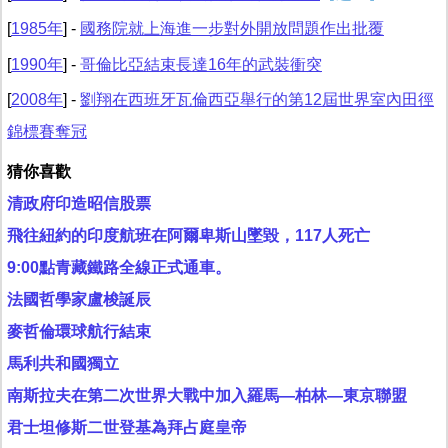
[
1985年
] -
國務院就上海進一步對外開放問題作出批覆
[
1990年
] -
哥倫比亞結束長達16年的武裝衝突
[
2008年
] -
劉翔在西班牙瓦倫西亞舉行的第12屆世界室內田徑
錦標賽奪冠
猜你喜歡
清政府印造昭信股票
飛往紐約的印度航班在阿爾卑斯山墜毀，117人死亡
9:00點青藏鐵路全線正式通車。
法國哲學家盧梭誕辰
麥哲倫環球航行結束
馬利共和國獨立
南斯拉夫在第二次世界大戰中加入羅馬—柏林—東京聯盟
君士坦修斯二世登基為拜占庭皇帝