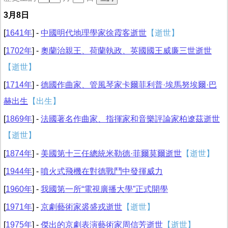
3月8日
[
1641年
] -
中國明代地理學家徐霞客逝世
【逝世】
[
1702年
] -
奧蘭治親王、荷蘭執政、英國國王威廉三世逝世
【逝世】
[
1714年
] -
德國作曲家、管風琴家卡爾菲利普·埃馬努埃爾·巴
赫出生
【出生】
[
1869年
] -
法國著名作曲家、指揮家和音樂評論家柏遼茲逝世
【逝世】
[
1874年
] -
美國第十三任總統米勒德·菲爾莫爾逝世
【逝世】
[
1944年
] -
噴火式飛機在對德戰鬥中發揮威力
[
1960年
] -
我國第一所“電視廣播大學”正式開學
[
1971年
] -
京劇藝術家裘盛戎逝世
【逝世】
[
1975年
] -
傑出的京劇表演藝術家周信芳逝世
【逝世】