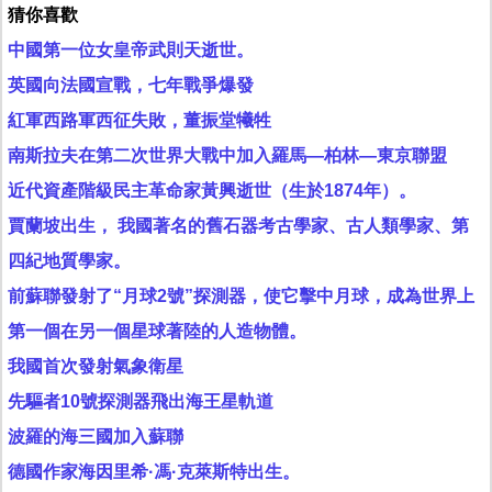
猜你喜歡
中國第一位女皇帝武則天逝世。
英國向法國宣戰，七年戰爭爆發
紅軍西路軍西征失敗，董振堂犧牲
南斯拉夫在第二次世界大戰中加入羅馬—柏林—東京聯盟
近代資產階級民主革命家黃興逝世（生於1874年）。
賈蘭坡出生， 我國著名的舊石器考古學家、古人類學家、第
四紀地質學家。
前蘇聯發射了“月球2號”探測器，使它擊中月球，成為世界上
第一個在另一個星球著陸的人造物體。
我國首次發射氣象衛星
先驅者10號探測器飛出海王星軌道
波羅的海三國加入蘇聯
德國作家海因里希·馮·克萊斯特出生。